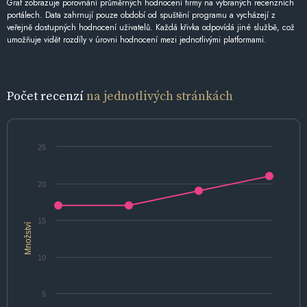
Graf zobrazuje porovnání průměrných hodnocení firmy na vybraných recenzních
portálech. Data zahrnují pouze období od spuštění programu a vycházejí z
veřejně dostupných hodnocení uživatelů. Každá křivka odpovídá jiné službě, což
umožňuje vidět rozdíly v úrovni hodnocení mezi jednotlivými platformami.
Počet recenzí
na jednotlivých stránkách
25
20
15
Množství
10
5