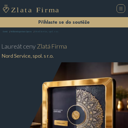
Přihlaste se do soutěže
Nord Service, spol. s r.o.
Domů
Reklamní agentura Opava
Laureát ceny
Zlatá Firma
Nord Service, spol. s r.o.