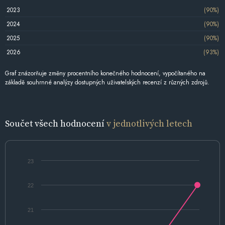
2023
(90%)
2024
(90%)
2025
(90%)
2026
(93%)
Graf znázorňuje změny procentního konečného hodnocení, vypočítaného na
základě souhrnné analýzy dostupných uživatelských recenzí z různých zdrojů.
Součet všech hodnocení
v jednotlivých letech
23
22
21