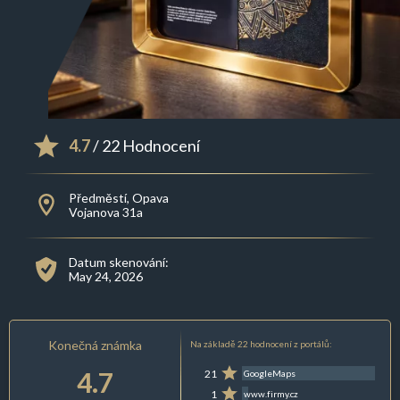
4.7
/ 22 Hodnocení
Předměstí, Opava
Vojanova 31a
Datum skenování:
May 24, 2026
Konečná známka
Na základě 22 hodnocení z portálů:
4.7
21
GoogleMaps
1
www.firmy.cz