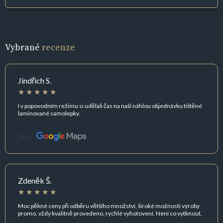
Vybrané
recenze
Jindřich S.
I v popovodním režimu si udělali čas na naší náhlou objednávku tištěné
laminované samolepky.
Zdroj:
Zdeněk Š.
Moc pěkné ceny při odběru většího množství, široké možnosti výroby
promo, vždy kvalitně provedeno, rychlé vyhotovení. Není co vytknout.