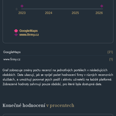
0
2023
2024
2025
2026
GoogleMaps
www.firmy.cz
GoogleMaps
(21)
www.firmy.cz
(1)
Graf zobrazuje změny počtu recenzí na jednotlivých portálech v následujících
obdobích. Data ukazují, jak se vyvíjel počet hodnocení firmy v různých recenzních
službách, a umožňují porovnat jejich podíl i aktivitu uživatelů na každé platformě.
Zobrazené hodnoty zahrnují pouze období, pro které byla dostupná data.
Konečné hodnocení
v procentech