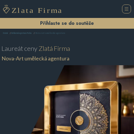
Přihlaste se do soutěže
Nova-Art umělecká agentura
Domů
Reklamní agentura Praha
Laureát ceny
Zlatá Firma
Nova-Art umělecká agentura