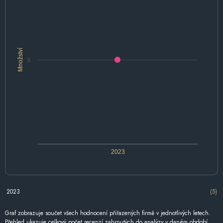
Množství
5
2023
2023
(5)
Graf zobrazuje součet všech hodnocení přiřazených firmě v jednotlivých letech.
Přehled ukazuje celkový počet recenzí zahrnutých do analýzy v daném období