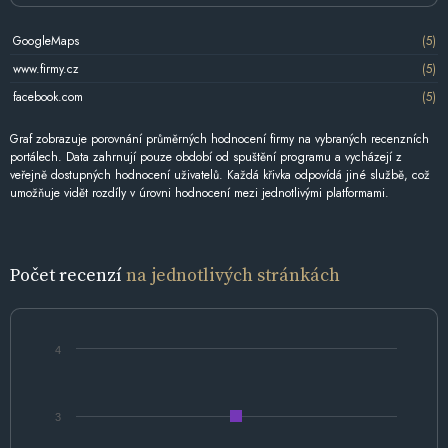
GoogleMaps
(5)
www.firmy.cz
(5)
facebook.com
(5)
Graf zobrazuje porovnání průměrných hodnocení firmy na vybraných recenzních
portálech. Data zahrnují pouze období od spuštění programu a vycházejí z
veřejně dostupných hodnocení uživatelů. Každá křivka odpovídá jiné službě, což
umožňuje vidět rozdíly v úrovni hodnocení mezi jednotlivými platformami.
Počet recenzí
na jednotlivých stránkách
4
3