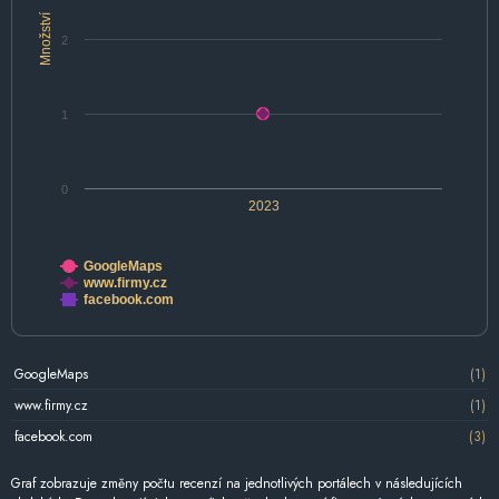
Množství
2
1
0
2023
GoogleMaps
www.firmy.cz
facebook.com
GoogleMaps
(1)
www.firmy.cz
(1)
facebook.com
(3)
Graf zobrazuje změny počtu recenzí na jednotlivých portálech v následujících