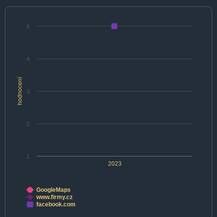
5
4
hodnocení
3
2
1
2023
GoogleMaps
www.firmy.cz
facebook.com