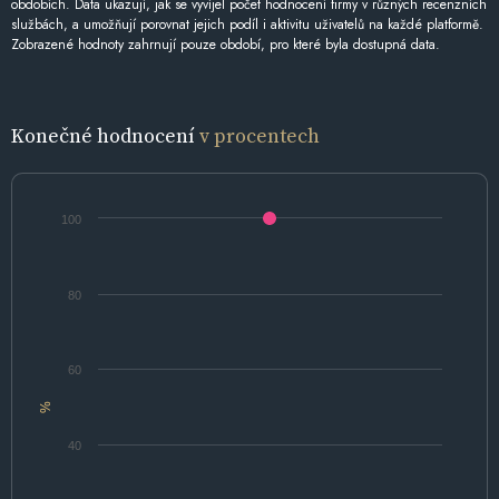
obdobích. Data ukazují, jak se vyvíjel počet hodnocení firmy v různých recenzních
službách, a umožňují porovnat jejich podíl i aktivitu uživatelů na každé platformě.
Zobrazené hodnoty zahrnují pouze období, pro které byla dostupná data.
Konečné hodnocení
v procentech
100
80
60
%
40