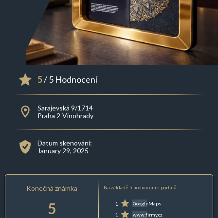
5
/ 5 Hodnocení
Sarajevská 9/1714
Praha 2-Vinohrady
Datum skenování:
January 29, 2025
Konečná známka
Na základě 5 hodnocení z portálů:
5
1
GoogleMaps
1
www.firmy.cz