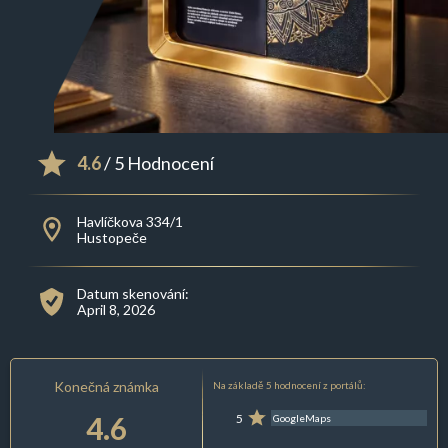
4.6
/ 5 Hodnocení
Havlíčkova 334/1
Hustopeče
Datum skenování:
April 8, 2026
Konečná známka
Na základě 5 hodnocení z portálů:
4.6
5
GoogleMaps