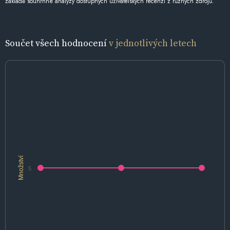
základě souhrnné analýzy dostupných uživatelských recenzí z různých zdrojů.
Součet všech hodnocení
v jednotlivých letech
Množství
5