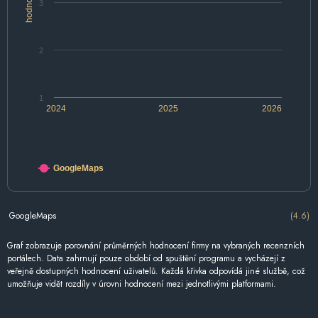
hodnocení
3
2
1
2024
2025
2026
GoogleMaps
GoogleMaps
(4.6)
Graf zobrazuje porovnání průměrných hodnocení firmy na vybraných recenzních
portálech. Data zahrnují pouze období od spuštění programu a vycházejí z
veřejně dostupných hodnocení uživatelů. Každá křivka odpovídá jiné službě, což
umožňuje vidět rozdíly v úrovni hodnocení mezi jednotlivými platformami.