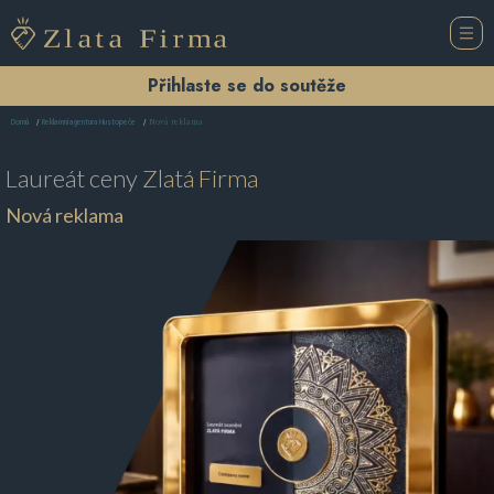
Přihlaste se do soutěže
Nová reklama
Domů
Reklamní agentura Hustopeče
Laureát ceny
Zlatá Firma
Nová reklama