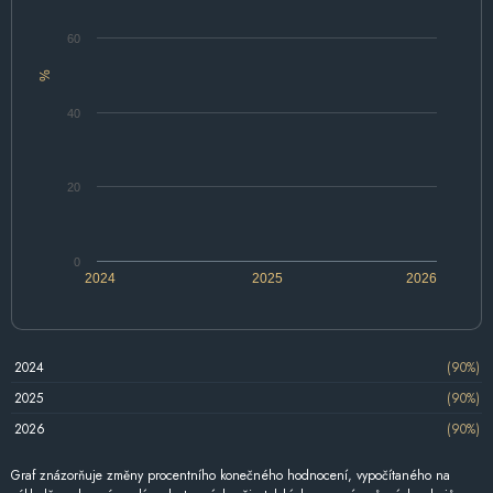
60
%
40
20
0
2024
2025
2026
2024
(90%)
2025
(90%)
2026
(90%)
Graf znázorňuje změny procentního konečného hodnocení, vypočítaného na