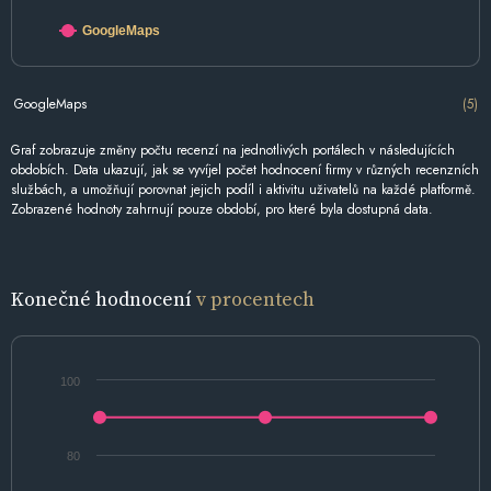
GoogleMaps
GoogleMaps
(5)
Graf zobrazuje změny počtu recenzí na jednotlivých portálech v následujících
obdobích. Data ukazují, jak se vyvíjel počet hodnocení firmy v různých recenzních
službách, a umožňují porovnat jejich podíl i aktivitu uživatelů na každé platformě.
Zobrazené hodnoty zahrnují pouze období, pro které byla dostupná data.
Konečné hodnocení
v procentech
100
80