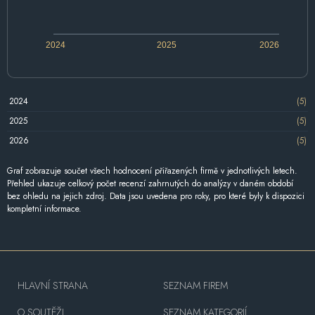
2024
2025
2026
2024
(5)
2025
(5)
2026
(5)
Graf zobrazuje součet všech hodnocení přiřazených firmě v jednotlivých letech.
Přehled ukazuje celkový počet recenzí zahrnutých do analýzy v daném období
bez ohledu na jejich zdroj. Data jsou uvedena pro roky, pro které byly k dispozici
kompletní informace.
HLAVNÍ STRANA
SEZNAM FIREM
O SOUTĚŽI
SEZNAM KATEGORIÍ