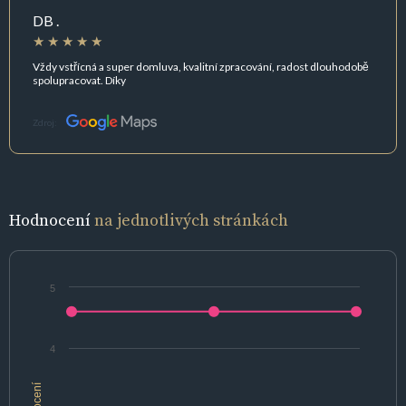
DB .
Vždy vstřícná a super domluva, kvalitní zpracování, radost dlouhodobě
spolupracovat. Díky
Zdroj:
Hodnocení
na jednotlivých stránkách
5
4