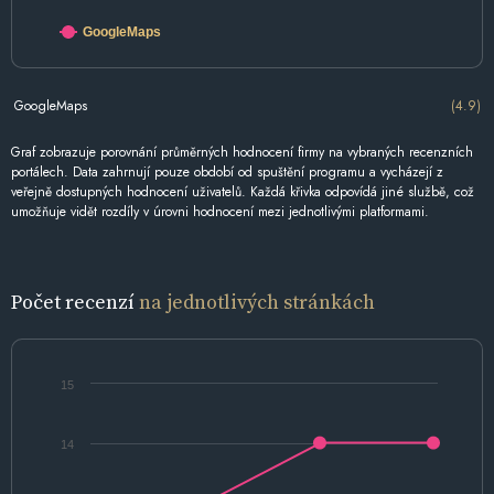
GoogleMaps
GoogleMaps
(4.9)
Graf zobrazuje porovnání průměrných hodnocení firmy na vybraných recenzních
portálech. Data zahrnují pouze období od spuštění programu a vycházejí z
veřejně dostupných hodnocení uživatelů. Každá křivka odpovídá jiné službě, což
umožňuje vidět rozdíly v úrovni hodnocení mezi jednotlivými platformami.
Počet recenzí
na jednotlivých stránkách
15
14