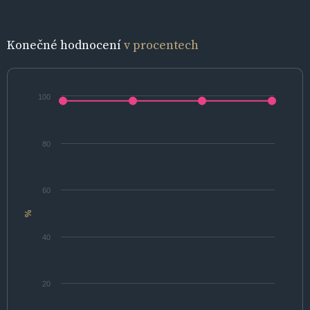
Konečné hodnocení
v procentech
100
80
60
%
40
20