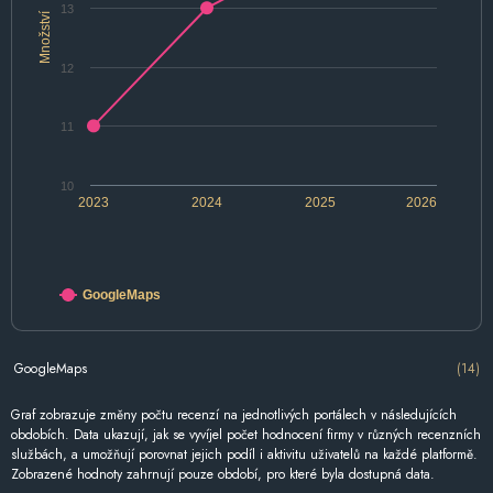
13
Množství
12
11
10
2023
2024
2025
2026
GoogleMaps
GoogleMaps
(14)
Graf zobrazuje změny počtu recenzí na jednotlivých portálech v následujících
obdobích. Data ukazují, jak se vyvíjel počet hodnocení firmy v různých recenzních
službách, a umožňují porovnat jejich podíl i aktivitu uživatelů na každé platformě.
Zobrazené hodnoty zahrnují pouze období, pro které byla dostupná data.