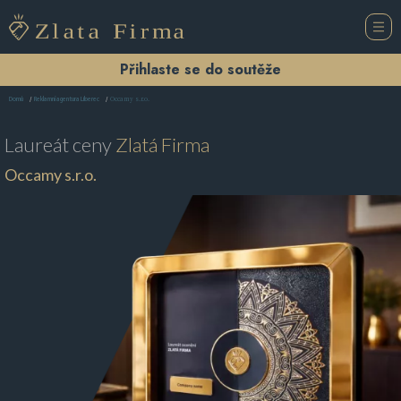
Přihlaste se do soutěže
Occamy s.r.o.
Domů
Reklamní agentura Liberec
Laureát ceny
Zlatá Firma
Occamy s.r.o.