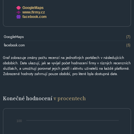
GoogleMaps
www.firmy.cz
facebook.com
GoogleMaps
(7)
facebook.com
(5)
Graf zobrazuje změny počtu recenzí na jednotlivých portálech v následujících
obdobích. Data ukazují, jak se vyvíjel počet hodnocení firmy v různých recenzních
službách, a umožňují porovnat jejich podíl i aktivitu uživatelů na každé platformě.
Zobrazené hodnoty zahrnují pouze období, pro které byla dostupná data.
Konečné hodnocení
v procentech
100