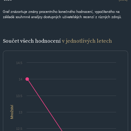
Graf znázorňuje změny procentního konečného hodnocení, vypočítaného na
základě souhrnné analýzy dostupných uživatelských recenzí z různých zdrojů.
Součet všech hodnocení
v jednotlivých letech
14.5
14
13.5
Množství
13
12.5