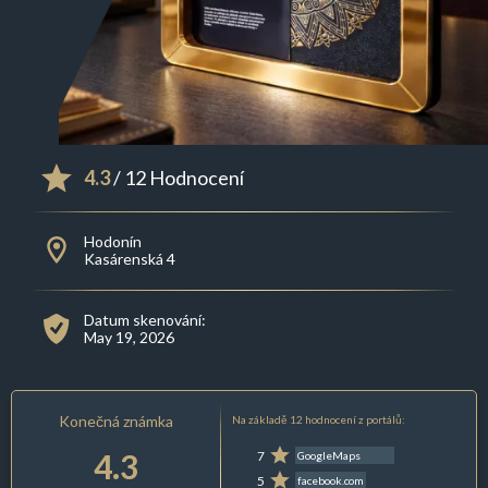
4.3
/ 12 Hodnocení
Hodonín
Kasárenská 4
Datum skenování:
May 19, 2026
Konečná známka
Na základě 12 hodnocení z portálů:
4.3
7
GoogleMaps
5
facebook.com