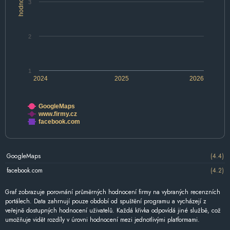
hodnocení
3
2
1
2024
2025
2026
GoogleMaps
www.firmy.cz
facebook.com
GoogleMaps
(4.4)
facebook.com
(4.2)
Graf zobrazuje porovnání průměrných hodnocení firmy na vybraných recenzních
portálech. Data zahrnují pouze období od spuštění programu a vycházejí z
veřejně dostupných hodnocení uživatelů. Každá křivka odpovídá jiné službě, což
umožňuje vidět rozdíly v úrovni hodnocení mezi jednotlivými platformami.