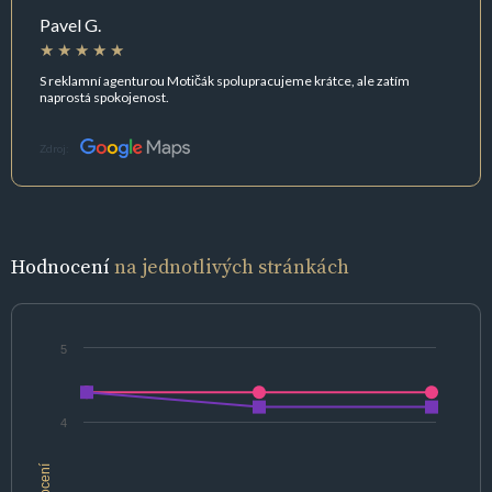
Pavel G.
S reklamní agenturou Motičák spolupracujeme krátce, ale zatím
naprostá spokojenost.
Zdroj:
Hodnocení
na jednotlivých stránkách
5
4