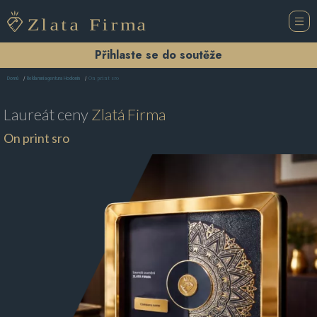
Přihlaste se do soutěže
On print sro
Domů
Reklamní agentura Hodonín
Laureát ceny
Zlatá Firma
On print sro