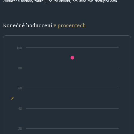
Zobrazené hodnoty zahrnují pouze období, pro které byla dostupná data.
Konečné hodnocení
v procentech
100
80
60
%
40
20