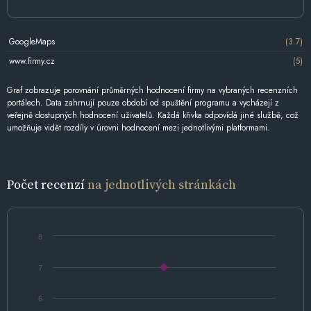
GoogleMaps
(3.7)
www.firmy.cz
(5)
Graf zobrazuje porovnání průměrných hodnocení firmy na vybraných recenzních
portálech. Data zahrnují pouze období od spuštění programu a vycházejí z
veřejně dostupných hodnocení uživatelů. Každá křivka odpovídá jiné službě, což
umožňuje vidět rozdíly v úrovni hodnocení mezi jednotlivými platformami.
Počet recenzí
na jednotlivých stránkách
8
7
6