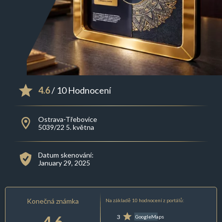
4.6
/ 10 Hodnocení
Ostrava-Třebovice
5039/22 5. května
Datum skenování:
January 29, 2025
Konečná známka
Na základě 10 hodnocení z portálů:
4.6
3
GoogleMaps