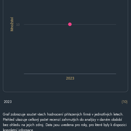
Množství
10
2023
2023
(10)
Graf zobrazuje součet všech hodnocení přiřazených firmě v jednotlivých letech.
Přehled ukazuje celkový počet recenzí zahrnutých do analýzy v daném období
bez ohledu na jejich zdroj. Data jsou uvedena pro roky, pro které byly k dispozici
kompletní informace.