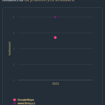
5
4
hodnocení
3
2
1
2023
GoogleMaps
www.firmy.cz