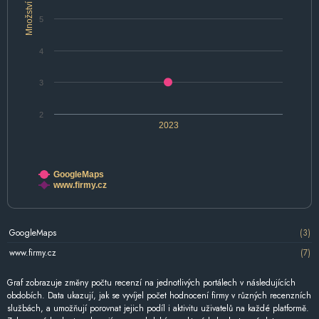
Množství
5
4
3
2
2023
GoogleMaps
www.firmy.cz
GoogleMaps
(3)
www.firmy.cz
(7)
Graf zobrazuje změny počtu recenzí na jednotlivých portálech v následujících
obdobích. Data ukazují, jak se vyvíjel počet hodnocení firmy v různých recenzních
službách, a umožňují porovnat jejich podíl i aktivitu uživatelů na každé platformě.