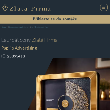
Přihlaste se do soutěže
Papilio Advertising
Domů
Reklamní agentura Ostrava
Laureát ceny
Zlatá Firma
Papilio Advertising
IČ:
25393413