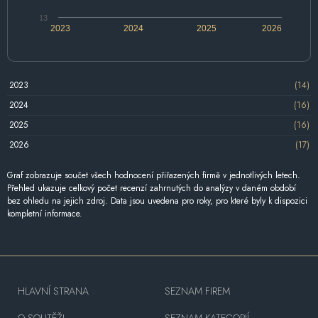
13
2023
2024
2025
2026
2023
(14)
2024
(16)
2025
(16)
2026
(17)
Graf zobrazuje součet všech hodnocení přiřazených firmě v jednotlivých letech.
Přehled ukazuje celkový počet recenzí zahrnutých do analýzy v daném období
bez ohledu na jejich zdroj. Data jsou uvedena pro roky, pro které byly k dispozici
kompletní informace.
HLAVNÍ STRANA
SEZNAM FIREM
O SOUTĚŽI
SEZNAM KATEGORIÍ