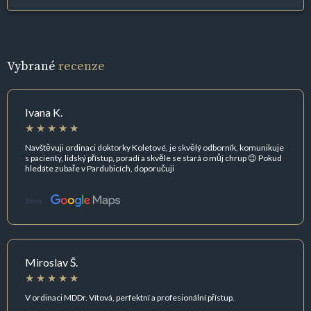
Vybrané
recenze
Ivana K.
Navštěvuji ordinaci doktorky Koletové, je skvělý odborník, komunikuje
s pacienty, lidský přístup, poradí a skvěle se stará o můj chrup 😉 Pokud
hledáte zubaře v Pardubicích, doporučuji
Zdroj:
Miroslav Š.
V ordinaci MDDr. Vítová, perfektní a profesionální přístup.