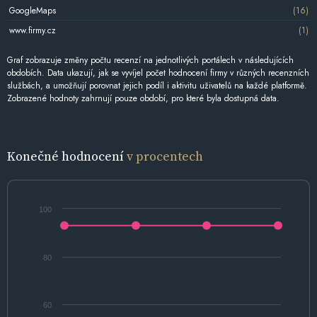
GoogleMaps
(16)
www.firmy.cz
(1)
Graf zobrazuje změny počtu recenzí na jednotlivých portálech v následujících
obdobích. Data ukazují, jak se vyvíjel počet hodnocení firmy v různých recenzních
službách, a umožňují porovnat jejich podíl i aktivitu uživatelů na každé platformě.
Zobrazené hodnoty zahrnují pouze období, pro které byla dostupná data.
Konečné hodnocení
v procentech
100
80
60