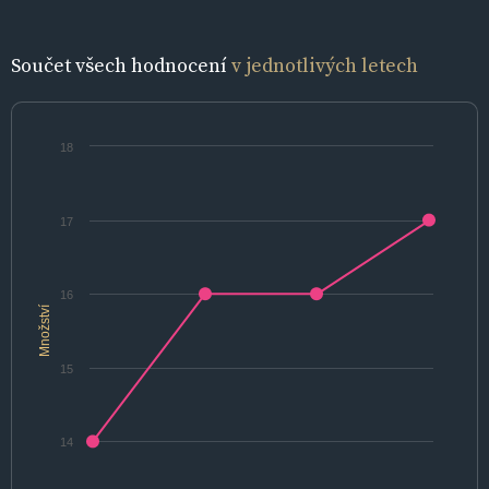
Součet všech hodnocení
v jednotlivých letech
18
17
16
Množství
15
14