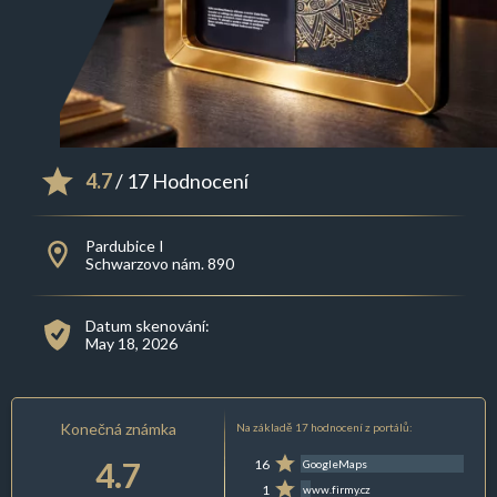
4.7
/ 17 Hodnocení
Pardubice I
Schwarzovo nám. 890
Datum skenování:
May 18, 2026
Konečná známka
Na základě 17 hodnocení z portálů:
4.7
16
GoogleMaps
1
www.firmy.cz