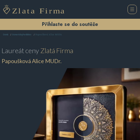
Přihlaste se do soutěže
Papoušková Alice MUDr.
Domů
Stomatolog Pardubice
Laureát ceny
Zlatá Firma
Papoušková Alice MUDr.