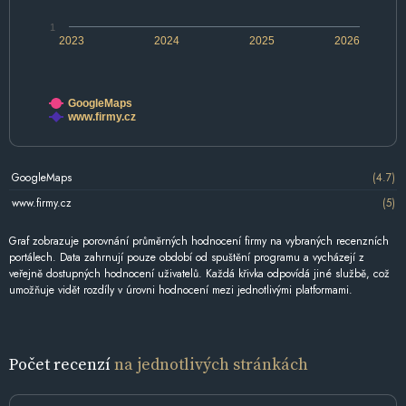
1
2023
2024
2025
2026
GoogleMaps
www.firmy.cz
GoogleMaps
(4.7)
www.firmy.cz
(5)
Graf zobrazuje porovnání průměrných hodnocení firmy na vybraných recenzních
portálech. Data zahrnují pouze období od spuštění programu a vycházejí z
veřejně dostupných hodnocení uživatelů. Každá křivka odpovídá jiné službě, což
umožňuje vidět rozdíly v úrovni hodnocení mezi jednotlivými platformami.
Počet recenzí
na jednotlivých stránkách