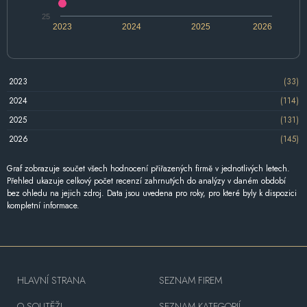
25
2023
2024
2025
2026
2023
(33)
2024
(114)
2025
(131)
2026
(145)
Graf zobrazuje součet všech hodnocení přiřazených firmě v jednotlivých letech.
Přehled ukazuje celkový počet recenzí zahrnutých do analýzy v daném období
bez ohledu na jejich zdroj. Data jsou uvedena pro roky, pro které byly k dispozici
kompletní informace.
HLAVNÍ STRANA
SEZNAM FIREM
O SOUTĚŽI
SEZNAM KATEGORIÍ