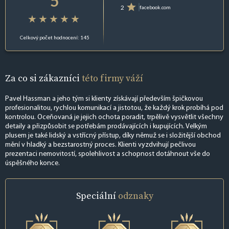
5
2
facebook.com
Celkový počet hodnocení: 145
Za co si zákazníci
této firmy váží
Pavel Hassman a jeho tým si klienty získávají především špičkovou
profesionalitou, rychlou komunikací a jistotou, že každý krok probíhá pod
kontrolou. Oceňovaná je jejich ochota poradit, trpělivě vysvětlit všechny
detaily a přizpůsobit se potřebám prodávajících i kupujících. Velkým
plusem je také lidský a vstřícný přístup, díky němuž se i složitější obchod
mění v hladký a bezstarostný proces. Klienti vyzdvihují pečlivou
prezentaci nemovitostí, spolehlivost a schopnost dotáhnout vše do
úspěšného konce.
Speciální
odznaky