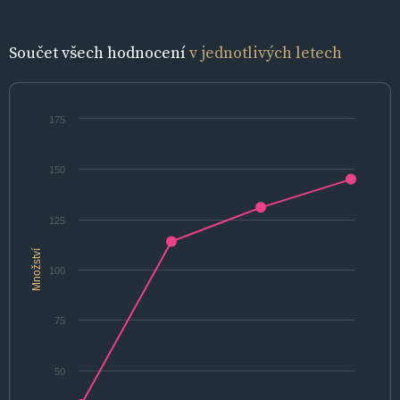
Součet všech hodnocení
v jednotlivých letech
175
150
125
Množství
100
75
50