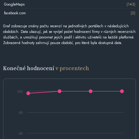
GoogleMaps
(143)
facebook.com
(2)
Graf zobrazuje změny počtu recenzí na jednotlivých portálech v následujících
obdobích. Data ukazují, jak se vyvíjel počet hodnocení firmy v různých recenzních
službách, a umožňují porovnat jejich podíl i aktivitu uživatelů na každé platformě.
Zobrazené hodnoty zahrnují pouze období, pro které byla dostupná data.
Konečné hodnocení
v procentech
100
80
60