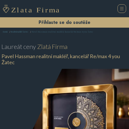
Přihlaste se do soutěže
Pavel Hassman realitní makléř, kancelář Re/max 4 you Žatec
Domů
Realitní makléř Žatec
Laureát ceny
Zlatá Firma
Pavel Hassman realitní makléř, kancelář Re/max 4 you
Žatec