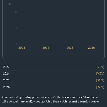
%
40
20
0
2023
2024
2025
2026
2023
(98%)
2024
(100%)
2025
(100%)
2026
(100%)
Graf znázorňuje změny procentního konečného hodnocení, vypočítaného na
základě souhrnné analýzy dostupných uživatelských recenzí z různých zdrojů.