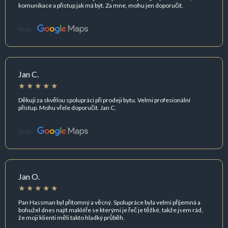
komunikace a přístup jak má být. Za mne, mohu jen doporučit.
Zdroj:
Jan C.
Děkuji za skvělou spolupráci při prodeji bytu. Velmi profesionální
přístup. Mohu vřele doporučit. Jan C.
Zdroj:
Jan O.
Pan Hassman byl přítomný a věcný. Spolupráce byla velmi příjemná a
bohužel dnes najít makléře se kterými je řeč je těžké, takže jsem rád,
že moji klienti měli takto hladký průběh.