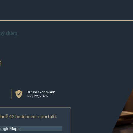
ný sklep
a
Datum skenování:
May 22, 2026
adě 42 hodnocení z portálů:
oogleMaps