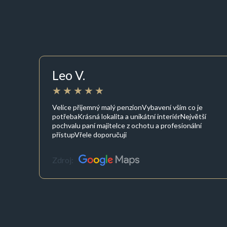
Leo V.
Velice příjemný malý penzionVybavení vším co je
potřebaKrásná lokalita a unikátní interiérNejvětší
pochvalu paní majitelce z ochotu a profesionální
přístupVřele doporučuji
Zdroj: