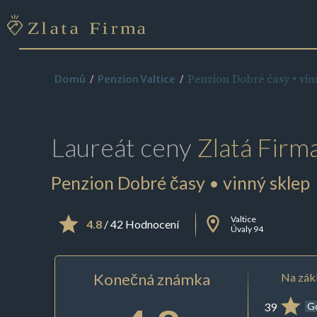
Penzion Dobré časy • vin
Domů
Penzion Valtice
Laureát ceny
Zlatá Firm
Penzion Dobré časy • vinný sklep
Valtice
4.8
/ 42 Hodnocení
Úvaly 94
Konečná známka
Na zákl
39
G