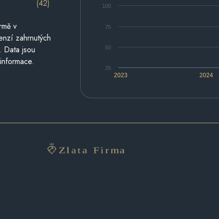
(42)
100
rmě v
75
cenzí zahrnutých
. Data jsou
50
 informace.
25
2023
2024