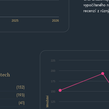
vypočítaného n
recenzí z různý
2025
2026
225
200
etech
175
(152)
150
(193)
Množství
(41)
125