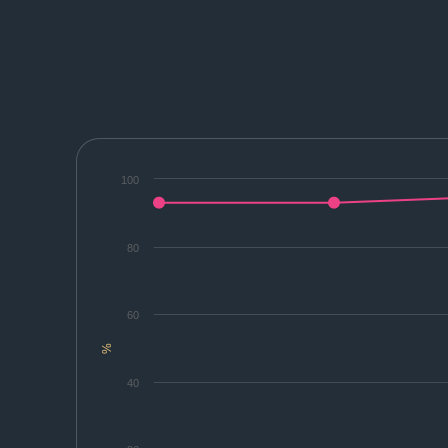
100
80
60
%
40