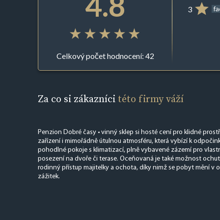
4.8
3
f
Celkový počet hodnocení: 42
Za co si zákazníci
této firmy váží
Penzion Dobré časy • vinný sklep si hosté cení pro klidné prostř
zařízení i mimořádně útulnou atmosféru, která vybízí k odpočink
pohodlné pokoje s klimatizací, plně vybavené zázemí pro vlastn
posezení na dvoře či terase. Oceňovaná je také možnost ochutn
rodinný přístup majitelky a ochota, díky nimž se pobyt mění v 
zážitek.