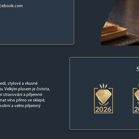
acebook.com
edí, stylové a vkusné
u. Velkým plusem je čistota,
í stravování a příjemné
at víno přímo ve sklepě,
osobní a velmi příjemný