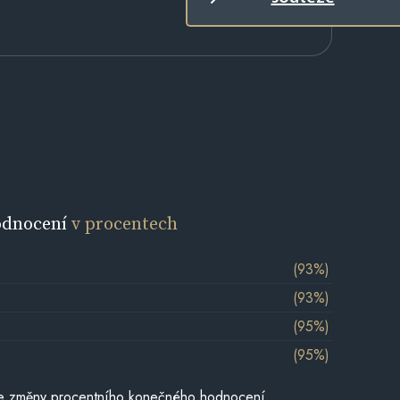
odnocení
v procentech
(93%)
(93%)
(95%)
(95%)
je změny procentního konečného hodnocení,