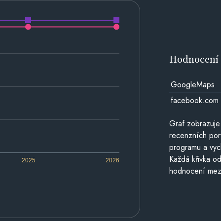
Hodnocen
GoogleMaps
facebook.com
Graf zobrazuje
recenzních por
programu a vyc
Každá křivka od
2025
2026
hodnocení mezi 