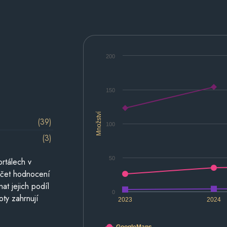
200
150
Množství
(39)
100
(3)
50
rtálech v
počet hodnocení
at jejich podíl
0
oty zahrnují
2023
2024