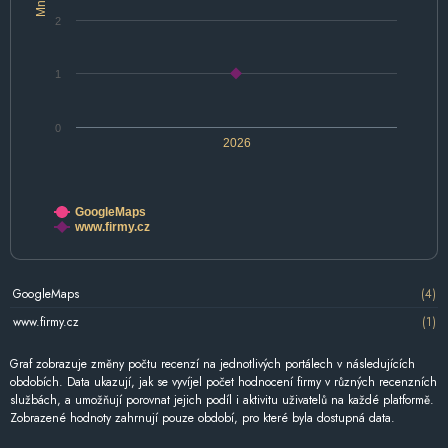
2
1
0
2026
GoogleMaps
www.firmy.cz
GoogleMaps
(4)
www.firmy.cz
(1)
Graf zobrazuje změny počtu recenzí na jednotlivých portálech v následujících
obdobích. Data ukazují, jak se vyvíjel počet hodnocení firmy v různých recenzních
službách, a umožňují porovnat jejich podíl i aktivitu uživatelů na každé platformě.
Zobrazené hodnoty zahrnují pouze období, pro které byla dostupná data.