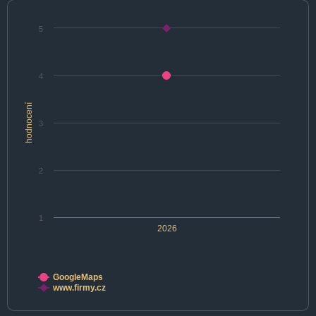
5
4
hodnocení
3
2
1
2026
GoogleMaps
www.firmy.cz