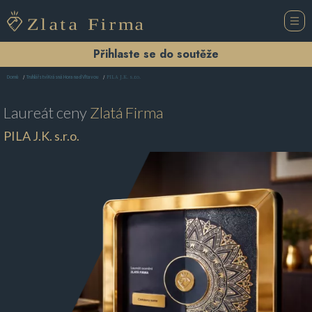
Přihlaste se do soutěže
PILA J.K. s.r.o.
Domů
Truhlářství Krásná Hora nad Vltavou
Laureát ceny
Zlatá Firma
PILA J.K. s.r.o.