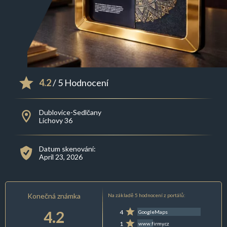
4.2
/ 5 Hodnocení
Dublovice-Sedlčany
Líchovy 36
Datum skenování:
April 23, 2026
Konečná známka
Na základě 5 hodnocení z portálů:
4.2
4
GoogleMaps
1
www.firmy.cz