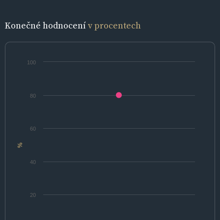
Konečné hodnocení
v procentech
100
80
60
%
40
20