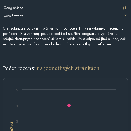
GoogleMaps
(4)
www.firmy.cz
(5)
Graf zobrazuje porovnání průměrných hodnocení firmy na vybraných recenzních
portálech. Data zahrnují pouze období od spuštění programu a vycházejí z
veřejně dostupných hodnocení uživatelů. Každá křivka odpovídá jiné službě, což
umožňuje vidět rozdíly v úrovni hodnocení mezi jednotlivými platformami.
Počet recenzí
na jednotlivých stránkách
5
4
3
Množství