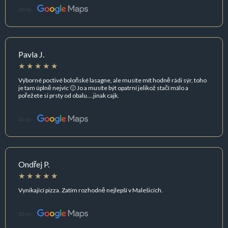
Zdroj:
Pavla J.
Výborné poctivé boloňské lasagne, ale musíte mít hodně rádi sýr, toho
je tam úplně nejvíc 🙂 Jo a musíte být opatrní jelikož stačí málo a
pořežete si prsty od obalu....jinak cajk.
Zdroj:
Ondřej P.
Vynikající pizza. Zatím rozhodně nejlepší v Malešicích.
Zdroj: