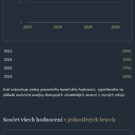
20
0
2023
2024
2025
2026
2023
(88%)
2024
(85%)
2025
(78%)
2026
(80%)
Graf znázorňuje změny procentního konečného hodnocení, vypočítaného na
základě souhrnné analýzy dostupných uživatelských recenzí z různých zdrojů.
Součet všech hodnocení
v jednotlivých letech