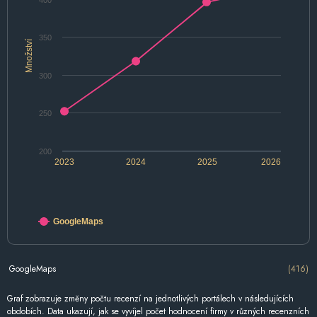
400
350
Množství
300
250
200
2023
2024
2025
2026
GoogleMaps
GoogleMaps
(416)
Graf zobrazuje změny počtu recenzí na jednotlivých portálech v následujících
obdobích. Data ukazují, jak se vyvíjel počet hodnocení firmy v různých recenzních