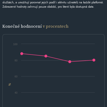
službách, a umožňují porovnat jejich podíl i aktivitu uživatelů na každé platformě.
Zobrazené hodnoty zahrnují pouze období, pro které byla dostupná data.
Konečné hodnocení
v procentech
100
80
60
%
40