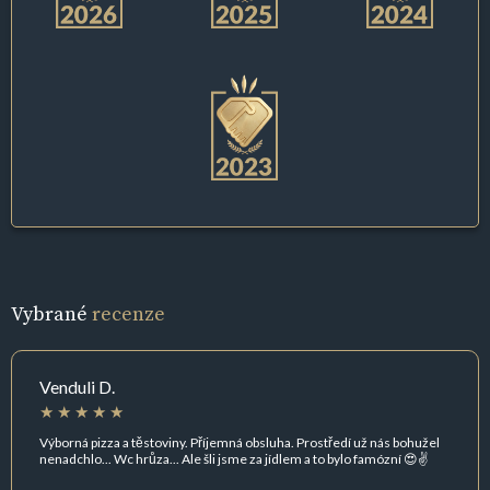
Vybrané
recenze
Venduli D.
Výborná pizza a těstoviny. Příjemná obsluha. Prostředí už nás bohužel
nenadchlo... Wc hrůza... Ale šli jsme za jídlem a to bylo famózní 😍✌️