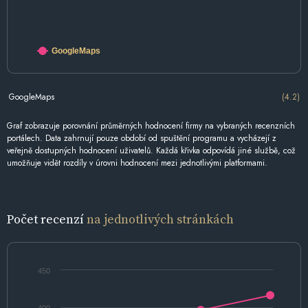
GoogleMaps
GoogleMaps
(4.2)
Graf zobrazuje porovnání průměrných hodnocení firmy na vybraných recenzních
portálech. Data zahrnují pouze období od spuštění programu a vycházejí z
veřejně dostupných hodnocení uživatelů. Každá křivka odpovídá jiné službě, což
umožňuje vidět rozdíly v úrovni hodnocení mezi jednotlivými platformami.
Počet recenzí
na jednotlivých stránkách
450