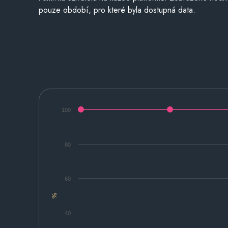
pouze období, pro které byla dostupná data.
100
80
60
%
40