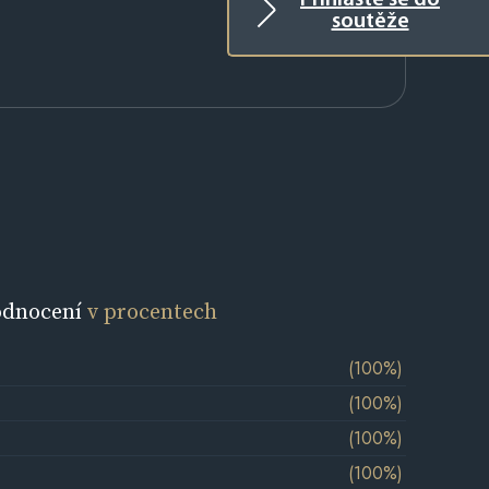
Přihlaste se do
soutěže
odnocení
v procentech
(100%)
(100%)
(100%)
(100%)