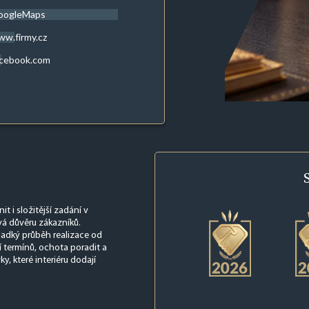
oogleMaps
w.firmy.cz
acebook.com
t i složitější zadání v
vá důvěru zákazníků.
ladký průběh realizace od
 termínů, ochota poradit a
ky, které interiéru dodají