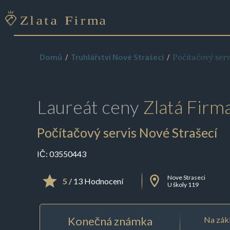
Počítačový serv
Domů
Truhlářství Nové Strašecí
Laureát ceny
Zlatá Firm
Počítačový servis Nové Strašecí
IČ:
03550443
Nove Straseci
5
/ 13 Hodnocení
U školy 119
Konečná známka
Na zákl