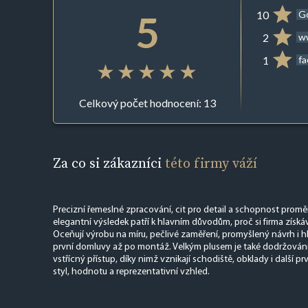
5
10
G
2
ww
1
f
Celkový počet hodnocení: 13
Za co si zákazníci
této firmy váží
Precizní řemeslné zpracování, cit pro detail a schopnost proměni
elegantní výsledek patří k hlavním důvodům, proč si firma získá
Oceňují výrobu na míru, pečlivé zaměření, promyšlený návrh i h
první domluvy až po montáž. Velkým plusem je také dodržování
vstřícný přístup, díky nimž vznikají schodiště, obklady i další prv
styl, hodnotu a reprezentativní vzhled.