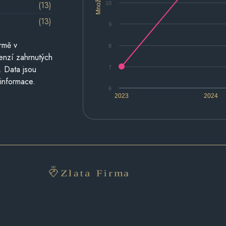
Množství
(13)
10
(13)
9
rmě v
8
cenzí zahrnutých
. Data jsou
7
 informace.
6
2023
2024