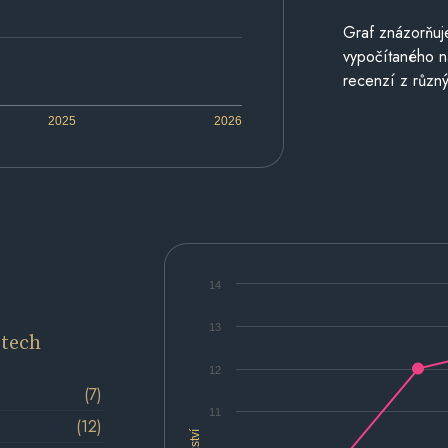
Graf znázorňu
vypočítaného n
recenzí z různý
2025
2026
14
13
etech
12
(7)
11
(12)