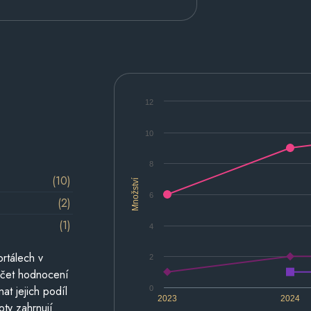
12
10
8
(10)
Množství
6
(2)
(1)
4
rtálech v
2
počet hodnocení
at jejich podíl
0
2023
2024
oty zahrnují