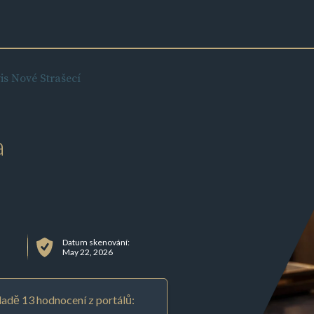
is Nové Strašecí
a
Datum skenování:
May 22, 2026
adě 13 hodnocení z portálů: