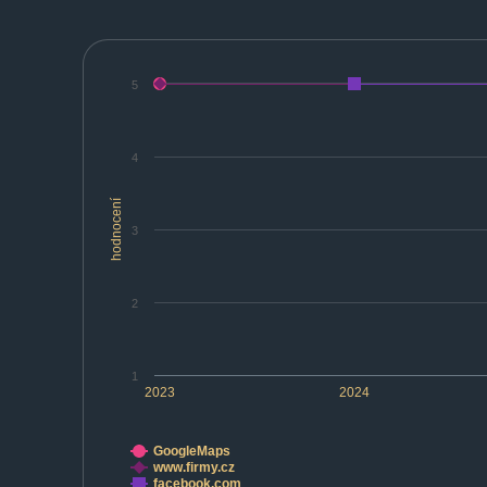
5
4
hodnocení
3
2
1
2023
2024
GoogleMaps
www.firmy.cz
facebook.com