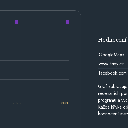
Hodnocen
GoogleMaps
www.firmy.cz
facebook.com
Graf zobrazuje
recenzních por
programu a vyc
2025
2026
Každá křivka od
hodnocení mezi 