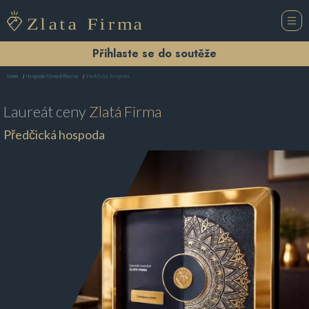
Přihlaste se do soutěže
Předčická hospoda
Domů
Hospoda Týn nad Vltavou
Laureát ceny
Zlatá Firma
Předčická hospoda