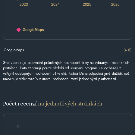
1
2023
2024
2025
2026
GoogleMaps
GoogleMaps
(4.8)
Graf zobrazuje porovnání průměrných hodnocení firmy na vybraných recenzních
portálech. Data zahrnují pouze období od spuštění programu a vycházejí z
veřejně dostupných hodnocení uživatelů. Každá křivka odpovídá jiné službě, což
umožňuje vidět rozdíly v úrovni hodnocení mezi jednotlivými platformami.
Počet recenzí
na jednotlivých stránkách
18