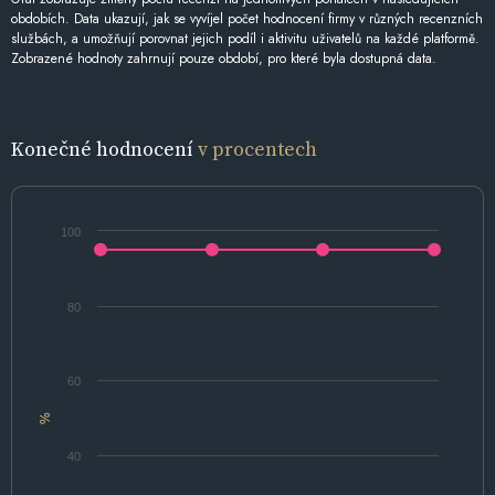
obdobích. Data ukazují, jak se vyvíjel počet hodnocení firmy v různých recenzních
službách, a umožňují porovnat jejich podíl i aktivitu uživatelů na každé platformě.
Zobrazené hodnoty zahrnují pouze období, pro které byla dostupná data.
Konečné hodnocení
v procentech
100
80
60
%
40