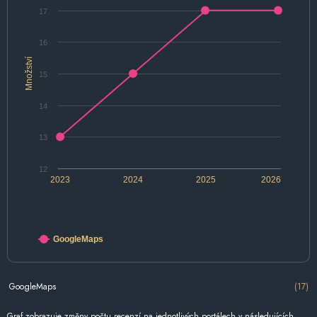
17
16
Množství
15
14
13
12
2023
2024
2025
2026
GoogleMaps
GoogleMaps
(17)
Graf zobrazuje změny počtu recenzí na jednotlivých portálech v následujících