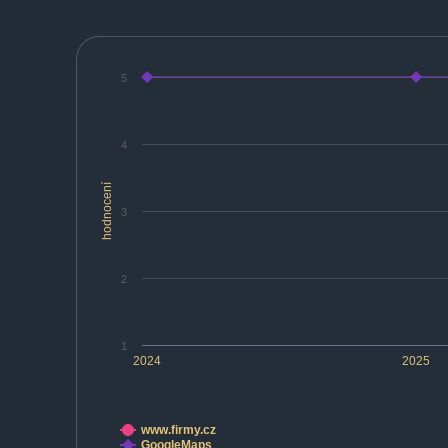
5
4
hodnocení
3
2
1
2024
2025
www.firmy.cz
GoogleMaps