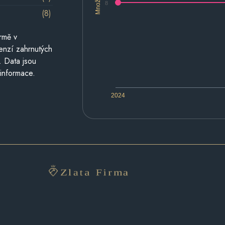
Množství
8
(8)
rmě v
cenzí zahrnutých
. Data jsou
 informace.
2024