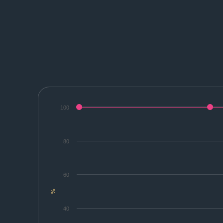
100
80
60
%
40