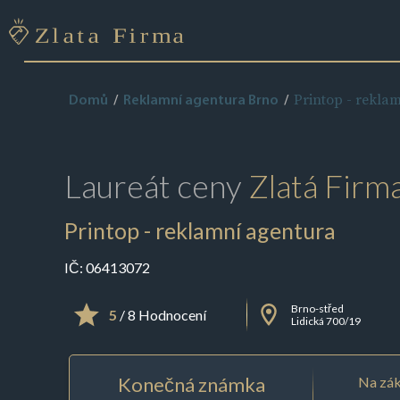
Printop - rekla
Domů
Reklamní agentura Brno
Laureát ceny
Zlatá Firm
Printop - reklamní agentura
IČ:
06413072
Brno-střed
5
/ 8 Hodnocení
Lidická 700/19
Konečná známka
Na zák