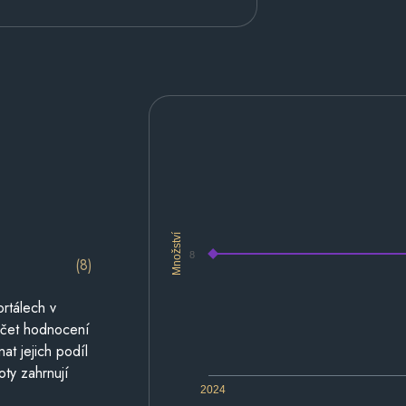
Množství
8
(8)
rtálech v
počet hodnocení
at jejich podíl
oty zahrnují
2024