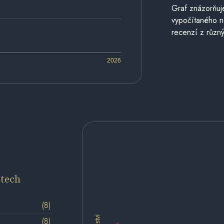
Graf znázorňu
vypočítaného n
recenzí z různý
2026
etech
(8)
(8)