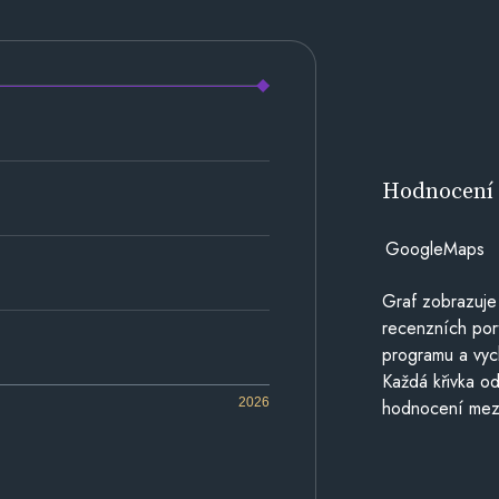
Hodnocen
GoogleMaps
Graf zobrazuje
recenzních por
programu a vyc
Každá křivka od
2026
hodnocení mezi 