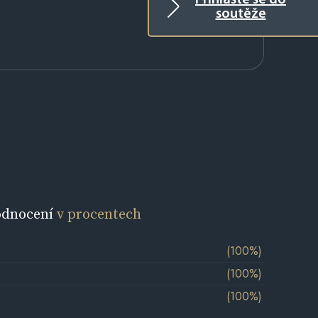
Přihlaste se do
soutěže
odnocení
v procentech
(100%)
(100%)
(100%)