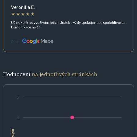
Veronika E.
Už několik let využívám jejich služeb a vždy spokojenost, spolehlivost a
komunikace na 1✨
Zdroj:
Hodnocení
na jednotlivých stránkách
5
4