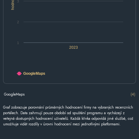
hodnocení
3
2
1
2023
GoogleMaps
GoogleMaps
(4)
Graf zobrazuje porovnání průměrných hodnocení firmy na vybraných recenzních
portálech. Data zahrnují pouze období od spuštění programu a vycházejí z
veřejně dostupných hodnocení uživatelů. Každá křivka odpovídá jiné službě, což
umožňuje vidět rozdíly v úrovni hodnocení mezi jednotlivými platformami.