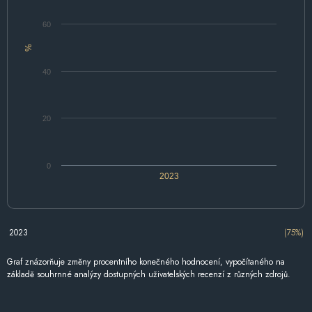
60
%
40
20
0
2023
2023
(75%)
Graf znázorňuje změny procentního konečného hodnocení, vypočítaného na
základě souhrnné analýzy dostupných uživatelských recenzí z různých zdrojů.