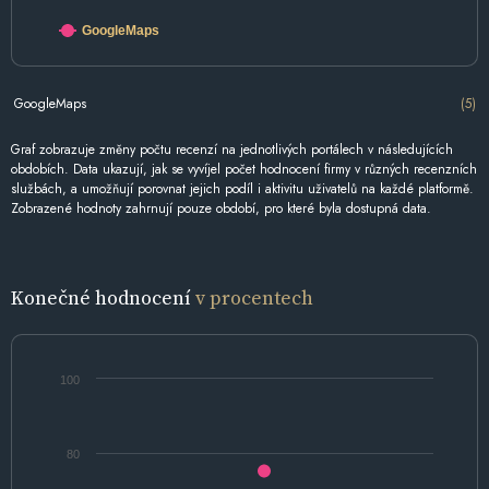
GoogleMaps
GoogleMaps
(5)
Graf zobrazuje změny počtu recenzí na jednotlivých portálech v následujících
obdobích. Data ukazují, jak se vyvíjel počet hodnocení firmy v různých recenzních
službách, a umožňují porovnat jejich podíl i aktivitu uživatelů na každé platformě.
Zobrazené hodnoty zahrnují pouze období, pro které byla dostupná data.
Konečné hodnocení
v procentech
100
80