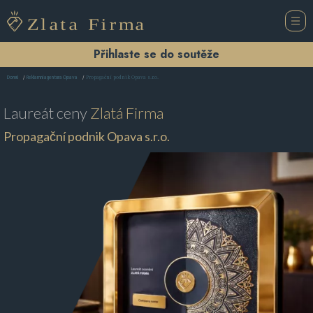
Přihlaste se do soutěže
Propagační podnik Opava s.r.o.
Domů
Reklamní agentura Opava
Laureát ceny
Zlatá Firma
Propagační podnik Opava s.r.o.