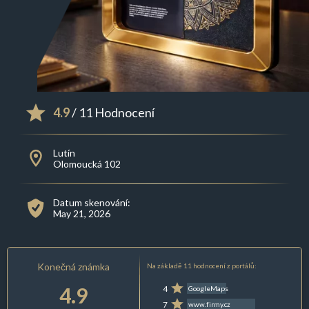
4.9
/ 11 Hodnocení
Lutín
Olomoucká 102
Datum skenování:
May 21, 2026
Konečná známka
Na základě 11 hodnocení z portálů:
4.9
4
GoogleMaps
7
www.firmy.cz