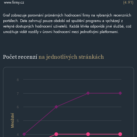
www.firmy.cz
(4.91)
Graf zobrazuje porovnání průměrných hodnocení firmy na vybraných recenzních
portálech. Data zahrnují pouze období od spuštění programu a vycházejí z
veřejně dostupných hodnocení uživatelů. Každá křivka odpovídá jiné službě, což
umožňuje vidět rozdíly v úrovni hodnocení mezi jednotlivými platformami.
Počet recenzí
na jednotlivých stránkách
8
7
6
Množství
5
4