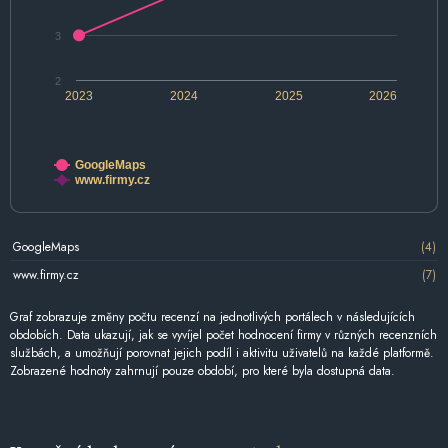
3
2
2023
2024
2025
2026
GoogleMaps
www.firmy.cz
GoogleMaps
(4)
www.firmy.cz
(7)
Graf zobrazuje změny počtu recenzí na jednotlivých portálech v následujících
obdobích. Data ukazují, jak se vyvíjel počet hodnocení firmy v různých recenzních
službách, a umožňují porovnat jejich podíl i aktivitu uživatelů na každé platformě.
Zobrazené hodnoty zahrnují pouze období, pro které byla dostupná data.