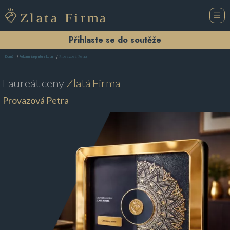
Přihlaste se do soutěže
Provazová Petra
Domů
Reklamní agentura Lutín
Laureát ceny
Zlatá Firma
Provazová Petra