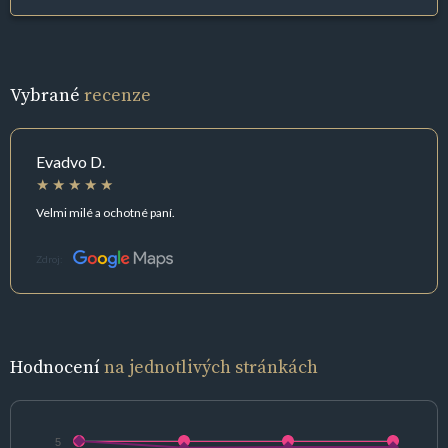
Vybrané
recenze
Evadvo D.
Velmi milé a ochotné paní.
Zdroj:
Hodnocení
na jednotlivých stránkách
5