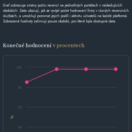
Graf zobrazuje změny počtu recenzí na jednotlivých portálech v následujících
obdobích. Data ukazují, jak se vyvíjel počet hodnocení firmy v různých recenzních
službách, a umožňují porovnat jejich podíl i aktivitu uživatelů na každé platformě.
Zobrazené hodnoty zahrnují pouze období, pro které byla dostupná data.
Konečné hodnocení
v procentech
100
80
60
%
40