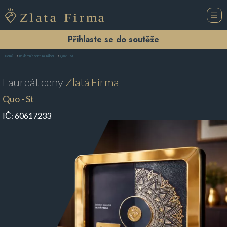
Přihlaste se do soutěže
Quo - St
Domů
Reklamní agentura Tábor
Laureát ceny
Zlatá Firma
Quo - St
IČ:
60617233