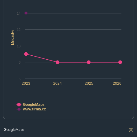
14
12
Množství
10
8
6
2023
2024
2025
2026
GoogleMaps
www.firmy.cz
GoogleMaps
(8)