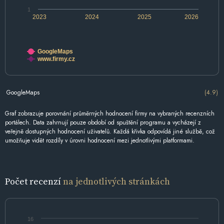
1
2023
2024
2025
2026
GoogleMaps
www.firmy.cz
GoogleMaps
(4.9)
Graf zobrazuje porovnání průměrných hodnocení firmy na vybraných recenzních
portálech. Data zahrnují pouze období od spuštění programu a vycházejí z
veřejně dostupných hodnocení uživatelů. Každá křivka odpovídá jiné službě, což
umožňuje vidět rozdíly v úrovni hodnocení mezi jednotlivými platformami.
Počet recenzí
na jednotlivých stránkách
16