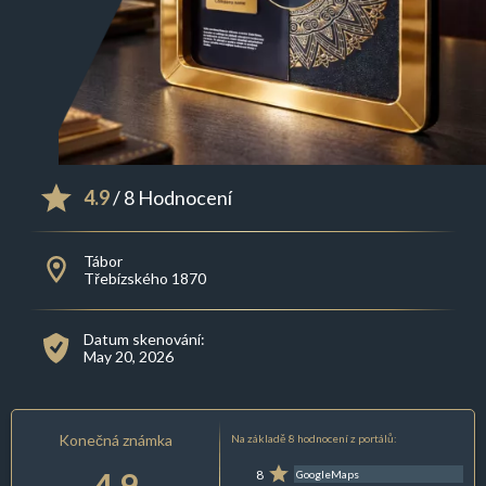
4.9
/ 8 Hodnocení
Tábor
Třebízského 1870
Datum skenování:
May 20, 2026
Konečná známka
Na základě 8 hodnocení z portálů:
4.9
8
GoogleMaps