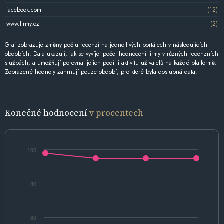
facebook.com
(12)
www.firmy.cz
(2)
Graf zobrazuje změny počtu recenzí na jednotlivých portálech v následujících
obdobích. Data ukazují, jak se vyvíjel počet hodnocení firmy v různých recenzních
službách, a umožňují porovnat jejich podíl i aktivitu uživatelů na každé platformě.
Zobrazené hodnoty zahrnují pouze období, pro které byla dostupná data.
Konečné hodnocení
v procentech
100
80
60