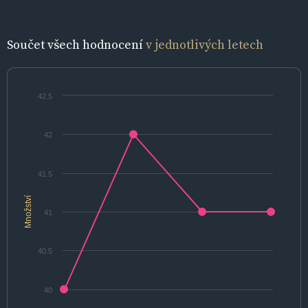
Součet všech hodnocení
v jednotlivých letech
42.5
42
41.5
Množství
41
40.5
40