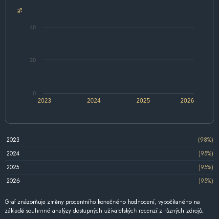
%
40
20
0
2023
2024
2025
2026
2023
(98%)
2024
(95%)
2025
(95%)
2026
(95%)
Graf znázorňuje změny procentního konečného hodnocení, vypočítaného na
základě souhrnné analýzy dostupných uživatelských recenzí z různých zdrojů.