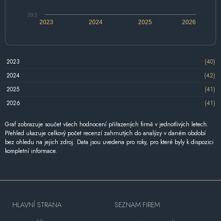
39.5
2023
2024
2025
2026
2023
(40)
2024
(42)
2025
(41)
2026
(41)
Graf zobrazuje součet všech hodnocení přiřazených firmě v jednotlivých letech.
Přehled ukazuje celkový počet recenzí zahrnutých do analýzy v daném období
bez ohledu na jejich zdroj. Data jsou uvedena pro roky, pro které byly k dispozici
kompletní informace.
HLAVNÍ STRANA
SEZNAM FIREM