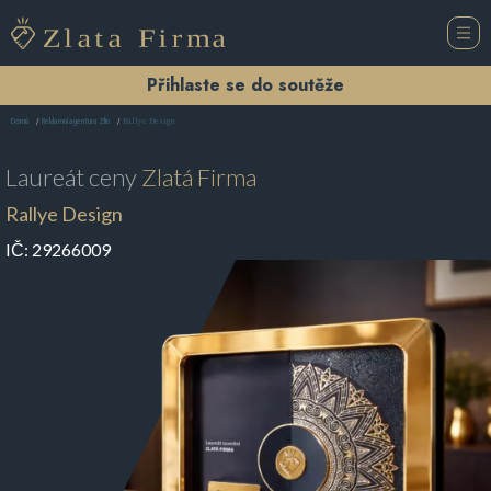
Přihlaste se do soutěže
Rallye Design
Domů
Reklamní agentura Zlín
Laureát ceny
Zlatá Firma
Rallye Design
IČ:
29266009