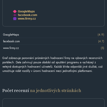
GoogleMaps
facebook.com
www.firmy.cz
GoogleMaps
(4.9)
facebook.com
(4.7)
www.firmy.cz
(5)
Graf zobrazuje porovnání průměrných hodnocení firmy na vybraných recenzních
portálech. Data zahrnují pouze období od spuštění programu a vycházejí z
veřejně dostupných hodnocení uživatelů. Každá křivka odpovídá jiné službě, což
umožňuje vidět rozdíly v úrovni hodnocení mezi jednotlivými platformami.
Počet recenzí
na jednotlivých stránkách