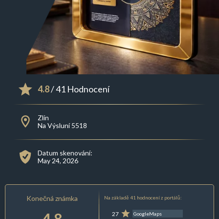
4.8
/ 41 Hodnocení
Zlín
Na Výsluní 5518
Datum skenování:
May 24, 2026
Konečná známka
Na základě 41 hodnocení z portálů:
4.8
27
GoogleMaps