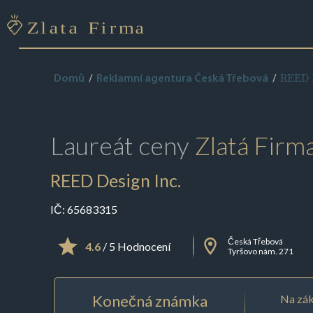
REED D
Domů
Reklamní agentura Česká Třebová
Laureát ceny
Zlatá Firm
REED Design Inc.
IČ:
65683315
Česká Třebová
4.6
/ 5 Hodnocení
Tyršovo nám. 271
Konečná známka
Na zák