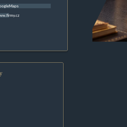
oogleMaps
w.firmy.cz
y