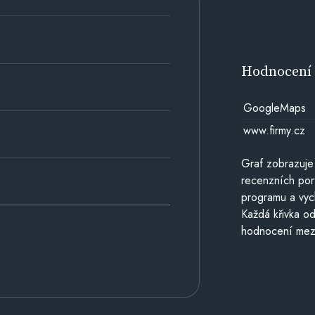
Hodnocen
GoogleMaps
www.firmy.cz
Graf zobrazuje
recenzních por
programu a vyc
Každá křivka od
hodnocení mezi 