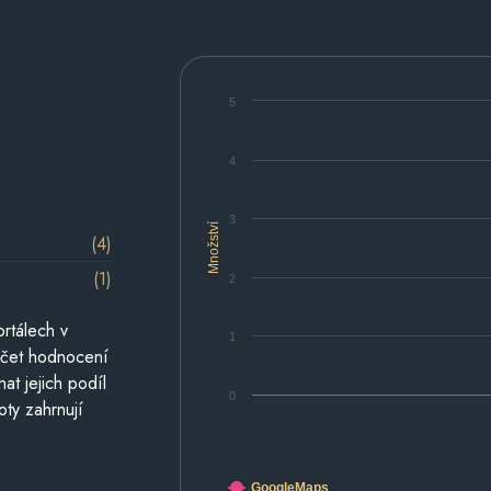
5
4
3
Množství
(4)
(1)
2
rtálech v
1
počet hodnocení
at jejich podíl
0
oty zahrnují
GoogleMaps