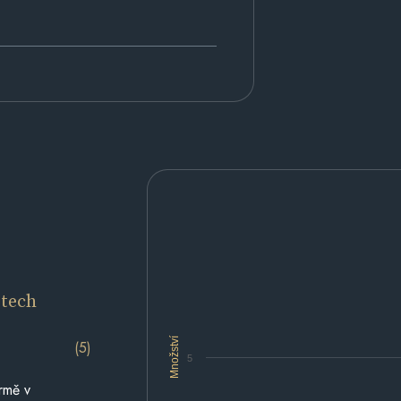
etech
Množství
(5)
5
rmě v