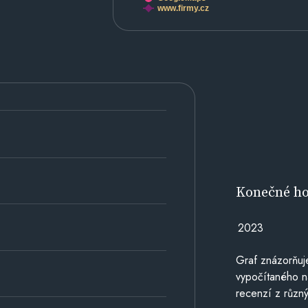
www.firmy.cz
Konečné h
2023
Graf znázorňu
vypočítaného n
recenzí z různý