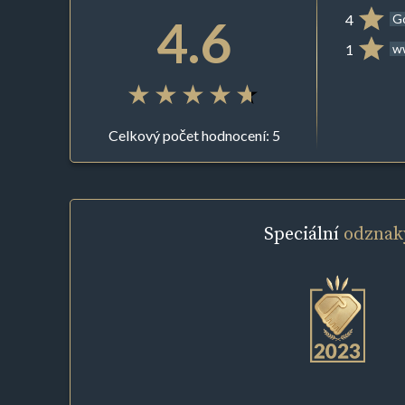
4.6
4
G
1
ww
Celkový počet hodnocení: 5
Speciální
odznak