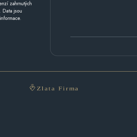
cenzí zahrnutých
. Data jsou
 informace.