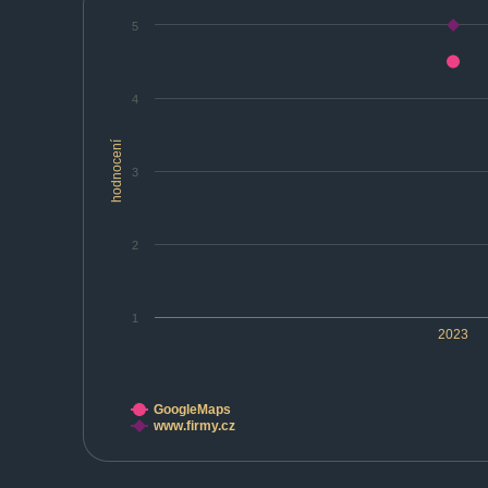
5
4
hodnocení
3
2
1
2023
GoogleMaps
www.firmy.cz