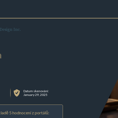
esign Inc.
a
Datum skenování:
January 29, 2025
ladě 5 hodnocení z portálů: