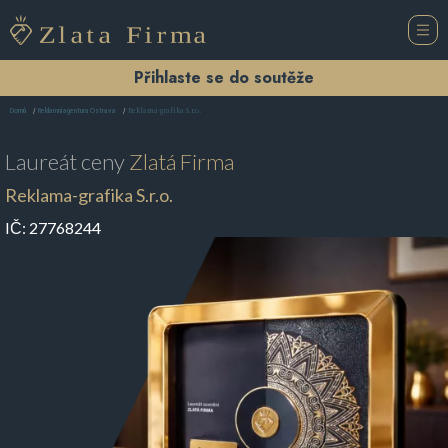
Přihlaste se do soutěže
Reklama-grafika S.r.o.
Domů
Reklamní agentura Ostrava
Laureát ceny
Zlatá Firma
Reklama-grafika S.r.o.
IČ:
27768244