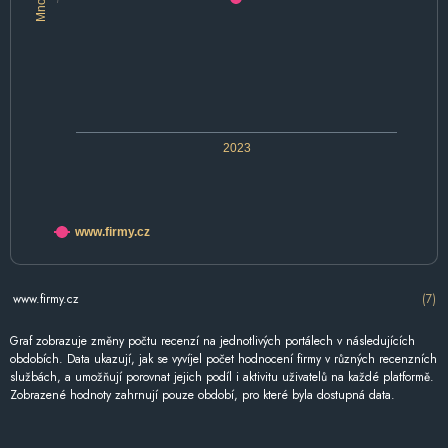
2023
www.firmy.cz
www.firmy.cz
(7)
Graf zobrazuje změny počtu recenzí na jednotlivých portálech v následujících
obdobích. Data ukazují, jak se vyvíjel počet hodnocení firmy v různých recenzních
službách, a umožňují porovnat jejich podíl i aktivitu uživatelů na každé platformě.
Zobrazené hodnoty zahrnují pouze období, pro které byla dostupná data.