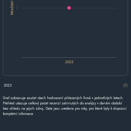
Množství
7
2023
2023
(7)
Graf zobrazuje součet všech hodnocení přiřazených firmě v jednotlivých letech.
Přehled ukazuje celkový počet recenzí zahrnutých do analýzy v daném období
bez ohledu na jejich zdroj. Data jsou uvedena pro roky, pro které byly k dispozici
kompletní informace.