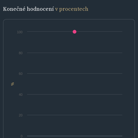
Konečné hodnocení
v procentech
100
80
60
%
40
20
0