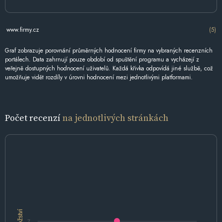
www.firmy.cz
(5)
Graf zobrazuje porovnání průměrných hodnocení firmy na vybraných recenzních
portálech. Data zahrnují pouze období od spuštění programu a vycházejí z
veřejně dostupných hodnocení uživatelů. Každá křivka odpovídá jiné službě, což
umožňuje vidět rozdíly v úrovni hodnocení mezi jednotlivými platformami.
Počet recenzí
na jednotlivých stránkách
Množství
7