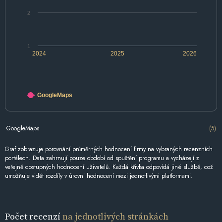
2
1
2024
2025
2026
GoogleMaps
GoogleMaps
(5)
Graf zobrazuje porovnání průměrných hodnocení firmy na vybraných recenzních
portálech. Data zahrnují pouze období od spuštění programu a vycházejí z
veřejně dostupných hodnocení uživatelů. Každá křivka odpovídá jiné službě, což
umožňuje vidět rozdíly v úrovni hodnocení mezi jednotlivými platformami.
Počet recenzí
na jednotlivých stránkách