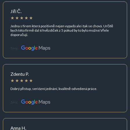
Jiří Č.
Jedna s firem která pozitivně nejen vypadá ale i tak se chová. Určitě
bych této firmě dal 6 hvězdiček z 5 pokud by to bylo možné.Vřele
doporučuji.
Zdroj:
Zdentu P.
Dobrý přístup, seriózní jednání, kvalitně odvedená práce.
Zdroj:
Anna H.