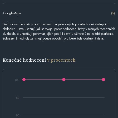
GoogleMaps
(5)
Graf zobrazuje změny počtu recenzí na jednotlivých portálech v následujících
obdobích. Data ukazují, jak se vyvíjel počet hodnocení firmy v různých recenzních
službách, a umožňují porovnat jejich podíl i aktivitu uživatelů na každé platformě.
Zobrazené hodnoty zahrnují pouze období, pro které byla dostupná data.
Konečné hodnocení
v procentech
100
80
60