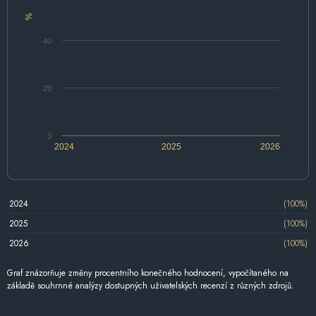
%
40
20
0
2024
2025
2026
2024
(100%)
2025
(100%)
2026
(100%)
Graf znázorňuje změny procentního konečného hodnocení, vypočítaného na
základě souhrnné analýzy dostupných uživatelských recenzí z různých zdrojů.