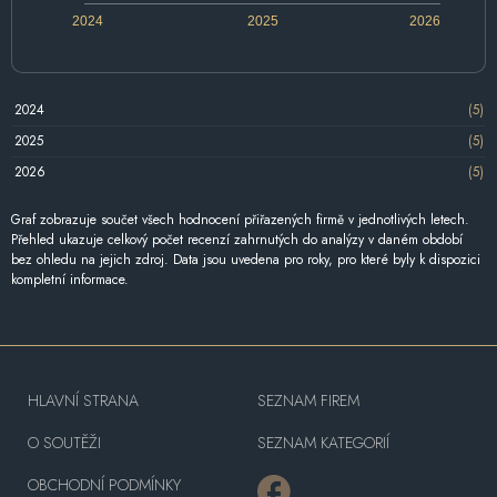
2024
2025
2026
2024
(5)
2025
(5)
2026
(5)
Graf zobrazuje součet všech hodnocení přiřazených firmě v jednotlivých letech.
Přehled ukazuje celkový počet recenzí zahrnutých do analýzy v daném období
bez ohledu na jejich zdroj. Data jsou uvedena pro roky, pro které byly k dispozici
kompletní informace.
HLAVNÍ STRANA
SEZNAM FIREM
O SOUTĚŽI
SEZNAM KATEGORIÍ
OBCHODNÍ PODMÍNKY