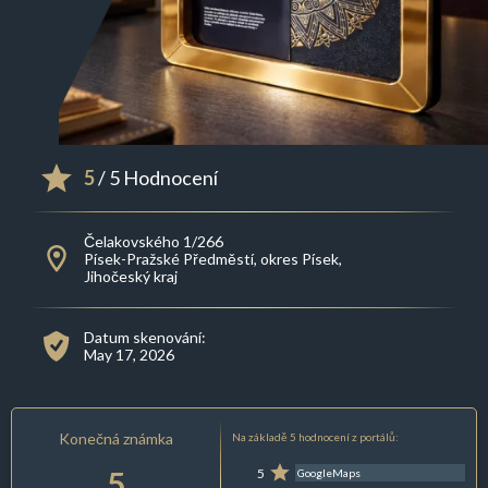
5
/ 5 Hodnocení
Čelakovského 1/266
Písek-Pražské Předměstí, okres Písek,
Jihočeský kraj
Datum skenování:
May 17, 2026
Konečná známka
Na základě 5 hodnocení z portálů:
5
5
GoogleMaps