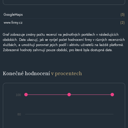
GoogleMaps
(5)
www.firmy.cz
(2)
Graf zobrazuje změny počtu recenzí na jednotlivých portálech v následujících
obdobích. Data ukazují, jak se vyvíjel počet hodnocení firmy v různých recenzních
službách, a umožňují porovnat jejich podíl i aktivitu uživatelů na každé platformě.
Zobrazené hodnoty zahrnují pouze období, pro které byla dostupná data.
Konečné hodnocení
v procentech
100
80