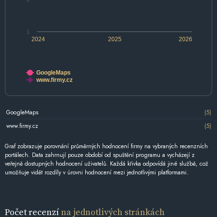
1
2024
2025
2026
GoogleMaps
www.firmy.cz
GoogleMaps
(5)
www.firmy.cz
(5)
Graf zobrazuje porovnání průměrných hodnocení firmy na vybraných recenzních
portálech. Data zahrnují pouze období od spuštění programu a vycházejí z
veřejně dostupných hodnocení uživatelů. Každá křivka odpovídá jiné službě, což
umožňuje vidět rozdíly v úrovni hodnocení mezi jednotlivými platformami.
Počet recenzí
na jednotlivých stránkách