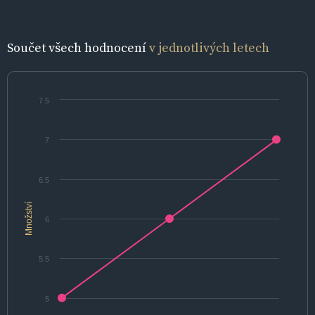
Součet všech hodnocení
v jednotlivých letech
7.5
7
6.5
Množství
6
5.5
5