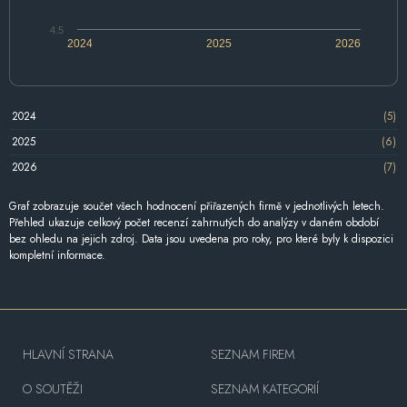
4.5
2024
2025
2026
2024
(5)
2025
(6)
2026
(7)
Graf zobrazuje součet všech hodnocení přiřazených firmě v jednotlivých letech.
Přehled ukazuje celkový počet recenzí zahrnutých do analýzy v daném období
bez ohledu na jejich zdroj. Data jsou uvedena pro roky, pro které byly k dispozici
kompletní informace.
HLAVNÍ STRANA
SEZNAM FIREM
O SOUTĚŽI
SEZNAM KATEGORIÍ