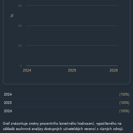
60
%
40
20
0
2024
2025
2026
2024
(100%)
2025
(100%)
2026
(100%)
Graf znázorňuje změny procentního konečného hodnocení, vypočítaného na
základě souhrnné analýzy dostupných uživatelských recenzí z různých zdrojů.