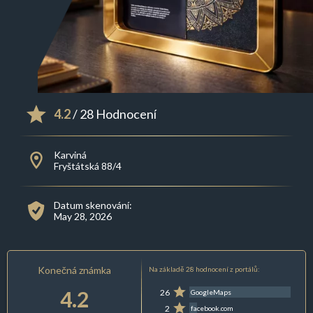
4.2
/ 28 Hodnocení
Karviná
Fryštátská 88/4
Datum skenování:
May 28, 2026
Konečná známka
Na základě 28 hodnocení z portálů:
4.2
26
GoogleMaps
2
facebook.com