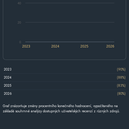
40
20
0
2023
2024
2025
2026
2023
(90%)
2024
(88%)
2025
(83%)
2026
(80%)
Graf znázorňuje změny procentního konečného hodnocení, vypočítaného na
základě souhrnné analýzy dostupných uživatelských recenzí z různých zdrojů.