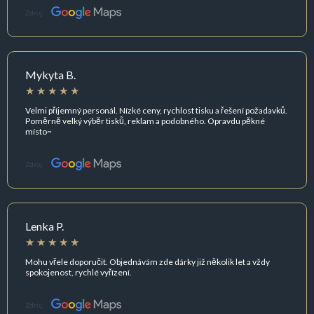
Zdroj:
Mykyta B.
Velmi příjemný personál. Nízké ceny, rychlost tisku a řešení požadavků.
Poměrně velký výběr tisků, reklam a podobného. Opravdu pěkné
místo~
Zdroj:
Lenka P.
Mohu vřele doporučit. Objednávám zde dárky již několik let a vždy
spokojenost, rychlé vyřízení.
Zdroj: