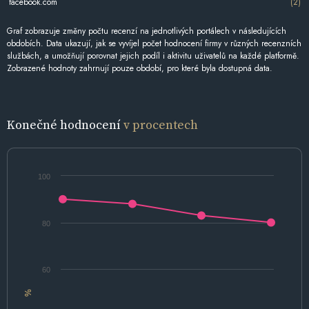
facebook.com
(2)
Graf zobrazuje změny počtu recenzí na jednotlivých portálech v následujících
obdobích. Data ukazují, jak se vyvíjel počet hodnocení firmy v různých recenzních
službách, a umožňují porovnat jejich podíl i aktivitu uživatelů na každé platformě.
Zobrazené hodnoty zahrnují pouze období, pro které byla dostupná data.
Konečné hodnocení
v procentech
100
80
60
%