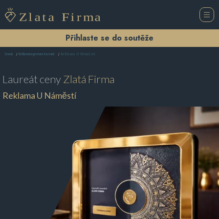
Přihlaste se do soutěže
Reklama U Náměstí
Domů
Reklamní agentura Karviná
Laureát ceny
Zlatá Firma
Reklama U Náměstí