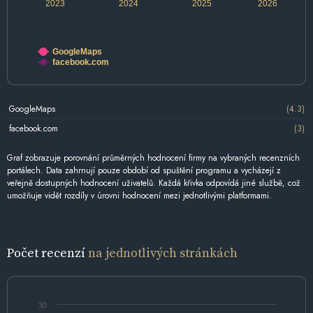
2023
2024
2025
2026
GoogleMaps
facebook.com
GoogleMaps
(4.3)
facebook.com
(3)
Graf zobrazuje porovnání průměrných hodnocení firmy na vybraných recenzních
portálech. Data zahrnují pouze období od spuštění programu a vycházejí z
veřejně dostupných hodnocení uživatelů. Každá křivka odpovídá jiné službě, což
umožňuje vidět rozdíly v úrovni hodnocení mezi jednotlivými platformami.
Počet recenzí
na jednotlivých stránkách
30