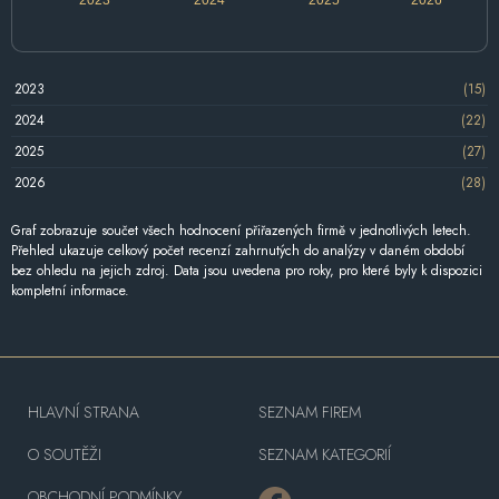
2023
(15)
2024
(22)
2025
(27)
2026
(28)
Graf zobrazuje součet všech hodnocení přiřazených firmě v jednotlivých letech.
Přehled ukazuje celkový počet recenzí zahrnutých do analýzy v daném období
bez ohledu na jejich zdroj. Data jsou uvedena pro roky, pro které byly k dispozici
kompletní informace.
HLAVNÍ STRANA
SEZNAM FIREM
O SOUTĚŽI
SEZNAM KATEGORIÍ
OBCHODNÍ PODMÍNKY