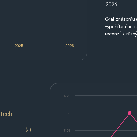
2026
Graf znázorňu
vypočítaného n
recenzí z různý
2025
2026
6.25
etech
6
(5)
5.75