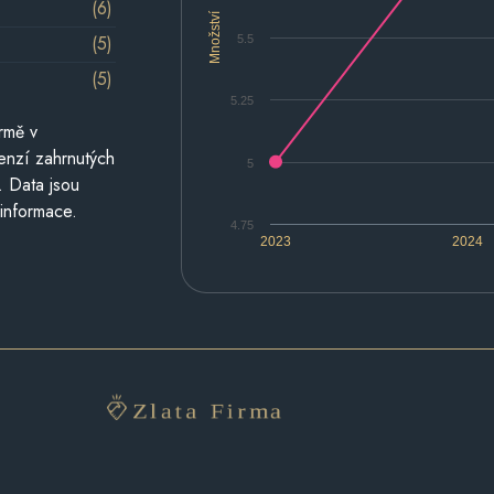
(6)
Množství
(5)
5.5
(5)
5.25
rmě v
cenzí zahrnutých
5
. Data jsou
 informace.
4.75
2023
2024