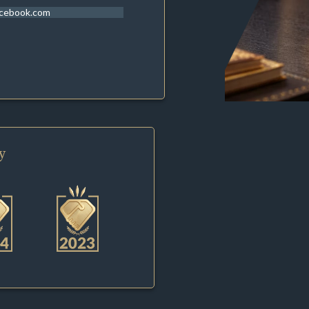
acebook.com
y