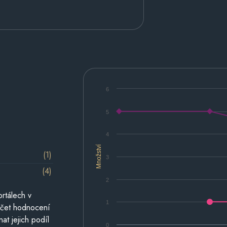
6
5
4
Množství
(1)
3
(4)
2
rtálech v
1
počet hodnocení
at jejich podíl
0