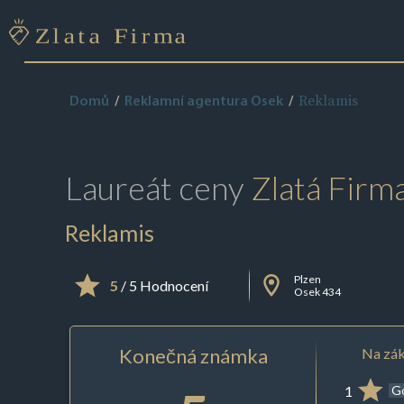
Reklamis
Domů
Reklamní agentura Osek
Laureát ceny
Zlatá Firm
Reklamis
Plzen
5
/ 5 Hodnocení
Osek 434
Konečná známka
Na zák
1
G