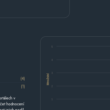
5
4
3
Množství
(4)
(1)
2
rtálech v
1
počet hodnocení
at jejich podíl