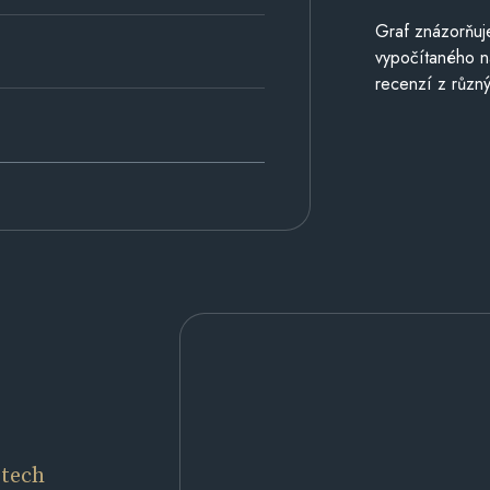
Graf znázorňu
vypočítaného n
recenzí z různý
etech