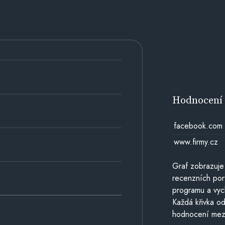
Hodnocen
facebook.com
www.firmy.cz
Graf zobrazuje
recenzních por
programu a vyc
Každá křivka od
hodnocení mezi 