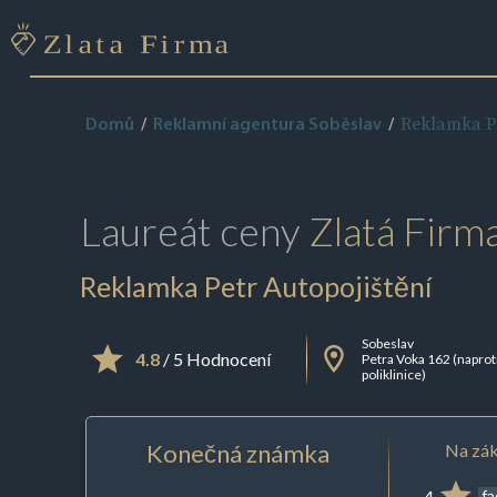
Reklamka Pe
Domů
Reklamní agentura Soběslav
Laureát ceny
Zlatá Firm
Reklamka Petr Autopojištění
Sobeslav
4.8
/ 5 Hodnocení
Petra Voka 162 (naprot
poliklinice)
Konečná známka
Na zák
4
f