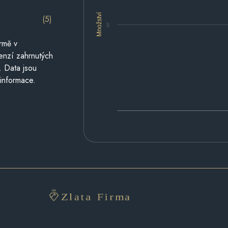
Množství
(5)
5
rmě v
cenzí zahrnutých
. Data jsou
 informace.