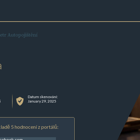
tr Autopojištění
a
Datum skenování:
i
January 29, 2025
ladě 5 hodnocení z portálů:
acebook.com