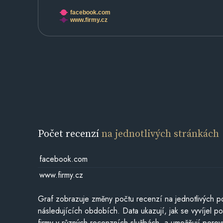
facebook.com
www.firmy.cz
Počet recenzí
na jednotlivých stránkách
facebook.com
www.firmy.cz
Graf zobrazuje změny počtu recenzí na jednotlivých po
následujících obdobích. Data ukazují, jak se vyvíjel 
firmy v různých recenzních službách, a umožňují porovn