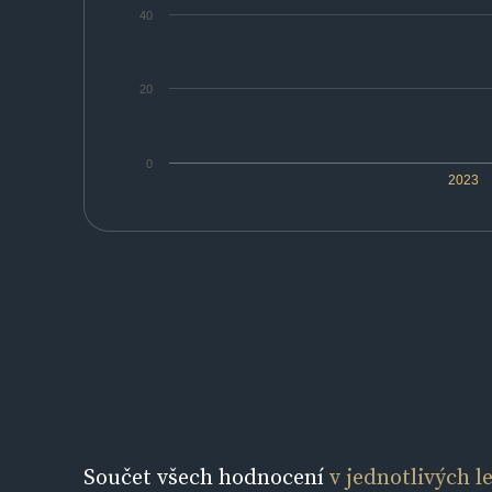
40
20
0
2023
Součet všech hodnocení
v jednotlivých l