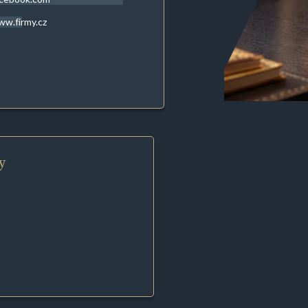
w.firmy.cz
y