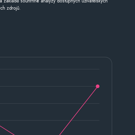
a základě souhrnné analýzy dostupných uživatelských
ch zdrojů.