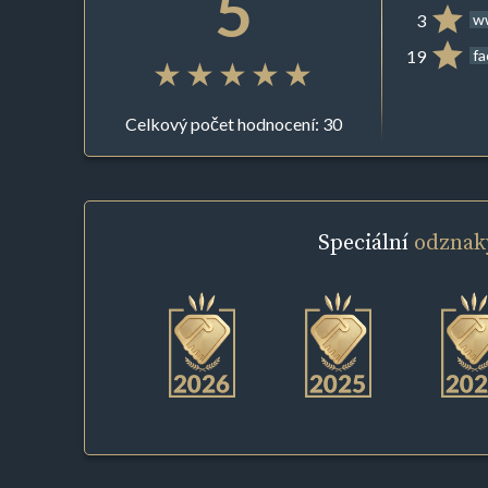
5
3
ww
19
f
Celkový počet hodnocení: 30
Speciální
odznak