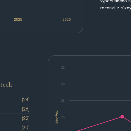
vypočítaného n
recenzí z různý
2025
2026
32
etech
30
(24)
28
(26)
Množství
(22)
26
(30)