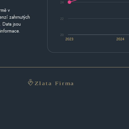
24
rmě v
cenzí zahrnutých
22
. Data jsou
 informace.
20
2023
2024