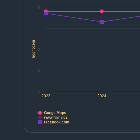
5
4
hodnocení
3
2
1
2023
2024
GoogleMaps
www.firmy.cz
facebook.com