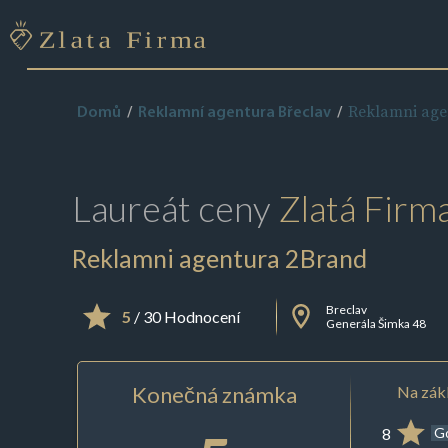
Reklamni age
Domů
Reklamní agentura Břeclav
Laureát ceny
Zlatá Firm
Reklamni agentura 2Brand
Breclav
5
/ 30 Hodnocení
Generála Šimka 48
Konečná známka
Na zákl
8
G