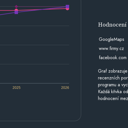
Hodnocen
GoogleMaps
www.firmy.cz
facebook.com
Graf zobrazuje
recenzních por
programu a vyc
2025
2026
Každá křivka od
hodnocení mezi 