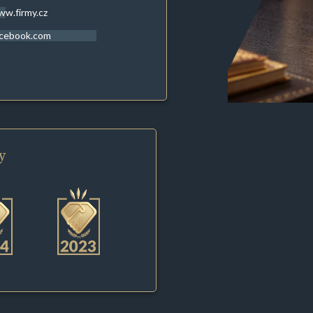
w.firmy.cz
acebook.com
y