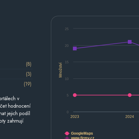
25
20
15
(8)
Množství
(3)
10
(19)
5
rtálech v
počet hodnocení
at jejich podíl
0
2023
2024
oty zahrnují
GoogleMaps
www.firmy.cz