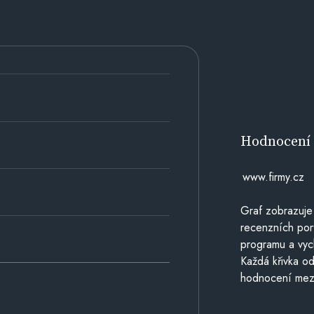
Hodnocen
www.firmy.cz
Graf zobrazuje
recenzních por
programu a vyc
Každá křivka od
hodnocení mezi 