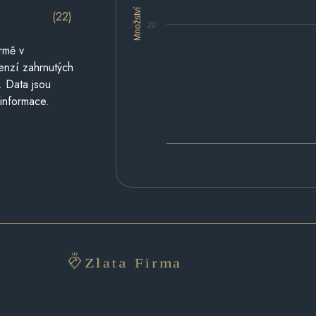
Množství
(22)
22
rmě v
cenzí zahrnutých
. Data jsou
 informace.