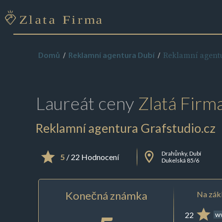
Reklamní agentu
Domů
Reklamní agentura Dubí
Laureát ceny
Zlatá Firm
Reklamní agentura Grafstudio.cz
Drahůnky, Dubí
5
/ 22 Hodnocení
Dukelská 85/6
Konečná známka
Na zákl
22
ww