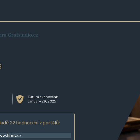
ra Grafstudio.cz
a
Datum skenování:
January 29, 2025
adě 22 hodnocení z portálů:
w.firmy.cz