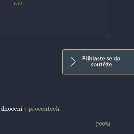
2023
Přihlaste se do
soutěže
odnocení
v procentech
(100%)