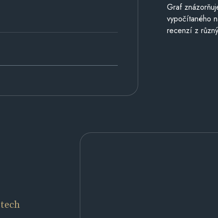
Graf znázorňu
vypočítaného n
recenzí z různý
etech