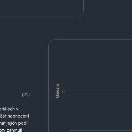
Množství
22
(22)
rtálech v
počet hodnocení
at jejich podíl
oty zahrnují