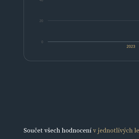
40
20
0
2023
Součet všech hodnocení
v jednotlivých l