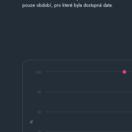
pouze období, pro které byla dostupná data.
100
80
60
%