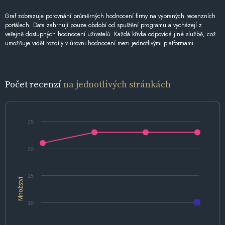
Graf zobrazuje porovnání průměrných hodnocení firmy na vybraných recenzních
portálech. Data zahrnují pouze období od spuštění programu a vycházejí z
veřejně dostupných hodnocení uživatelů. Každá křivka odpovídá jiné službě, což
umožňuje vidět rozdíly v úrovni hodnocení mezi jednotlivými platformami.
Počet recenzí
na jednotlivých stránkách
25
20
15
Množství
10