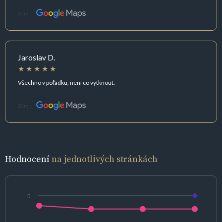
Zdroj:
Jaroslav D.
Všechno v pořádku, není co vytknout.
Zdroj:
Hodnocení
na jednotlivých stránkách
5