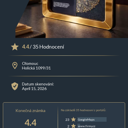
4.4
/ 35 Hodnocení
Olomouc
Holická 1099/31
Datum skenování:
April 15, 2026
Konečná známka
Na základě 35 hodnocení z portálů:
4.4
23
GoogleMaps
2
www.firmy.cz