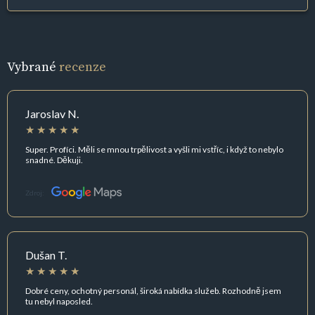
Vybrané
recenze
Jaroslav N.
Super. Profíci. Měli se mnou trpělivost a vyšli mi vstříc, i když to nebylo
snadné. Děkuji.
Zdroj:
Dušan T.
Dobré ceny, ochotný personál, široká nabídka služeb. Rozhodně jsem
tu nebyl naposled.