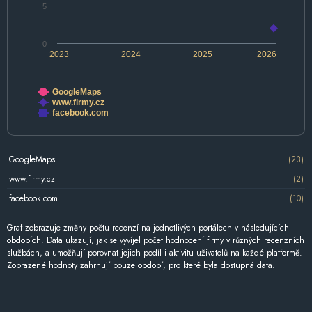
5
0
2023
2024
2025
2026
GoogleMaps
www.firmy.cz
facebook.com
GoogleMaps
(23)
www.firmy.cz
(2)
facebook.com
(10)
Graf zobrazuje změny počtu recenzí na jednotlivých portálech v následujících
obdobích. Data ukazují, jak se vyvíjel počet hodnocení firmy v různých recenzních
službách, a umožňují porovnat jejich podíl i aktivitu uživatelů na každé platformě.
Zobrazené hodnoty zahrnují pouze období, pro které byla dostupná data.