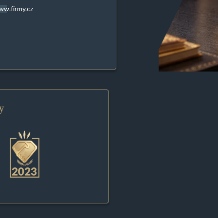
w.firmy.cz
y