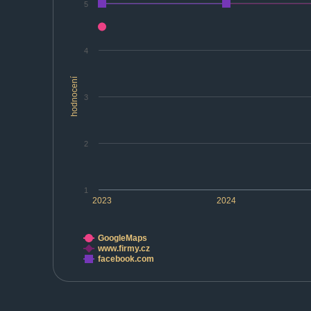
5
4
hodnocení
3
2
1
2023
2024
GoogleMaps
www.firmy.cz
facebook.com