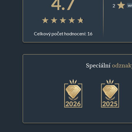
4.7
2
ww
Celkový počet hodnocení: 16
Speciální
odznak