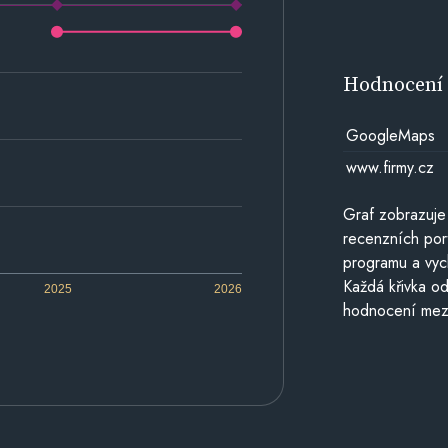
Hodnocen
GoogleMaps
www.firmy.cz
Graf zobrazuje
recenzních por
programu a vyc
Každá křivka od
2025
2026
hodnocení mezi 