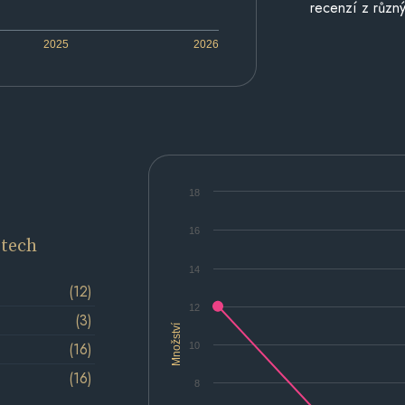
recenzí z různý
2025
2026
18
16
etech
14
(12)
12
(3)
Množství
(16)
10
(16)
8