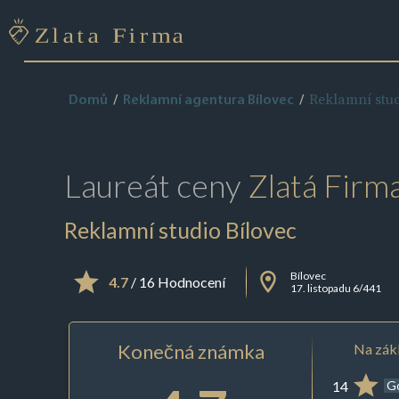
Reklamní stud
Domů
Reklamní agentura Bílovec
Laureát ceny
Zlatá Firm
Reklamní studio Bílovec
Bílovec
4.7
/ 16 Hodnocení
17. listopadu 6/441
Konečná známka
Na zákl
14
G