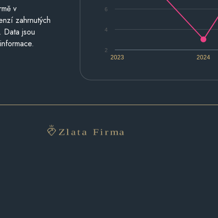
rmě v
6
cenzí zahrnutých
. Data jsou
4
 informace.
2
2023
2024