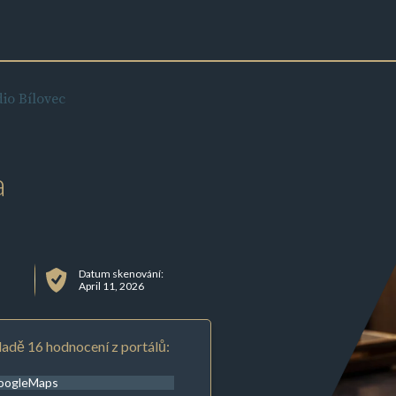
io Bílovec
a
Datum skenování:
April 11, 2026
adě 16 hodnocení z portálů:
oogleMaps