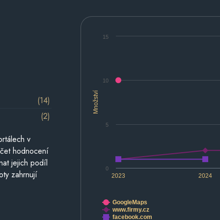
15
10
Množství
(14)
(2)
5
rtálech v
počet hodnocení
at jejich podíl
0
oty zahrnují
2023
2024
GoogleMaps
www.firmy.cz
facebook.com