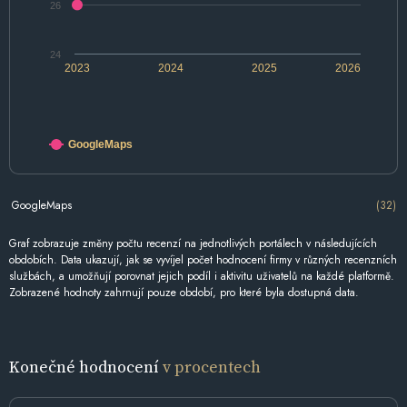
26
24
2023
2024
2025
2026
GoogleMaps
GoogleMaps
(32)
Graf zobrazuje změny počtu recenzí na jednotlivých portálech v následujících
obdobích. Data ukazují, jak se vyvíjel počet hodnocení firmy v různých recenzních
službách, a umožňují porovnat jejich podíl i aktivitu uživatelů na každé platformě.
Zobrazené hodnoty zahrnují pouze období, pro které byla dostupná data.
Konečné hodnocení
v procentech