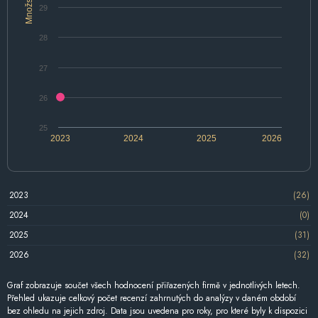
Množství
29
28
27
26
25
2023
2024
2025
2026
2023
(26)
2024
(0)
2025
(31)
2026
(32)
Graf zobrazuje součet všech hodnocení přiřazených firmě v jednotlivých letech.
Přehled ukazuje celkový počet recenzí zahrnutých do analýzy v daném období
bez ohledu na jejich zdroj. Data jsou uvedena pro roky, pro které byly k dispozici