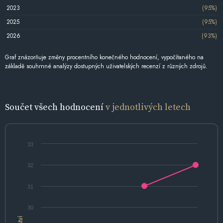
2023
(95%)
2025
(95%)
2026
(93%)
Graf znázorňuje změny procentního konečného hodnocení, vypočítaného na
základě souhrnné analýzy dostupných uživatelských recenzí z různých zdrojů.
Součet všech hodnocení
v jednotlivých letech
33
32
31
30