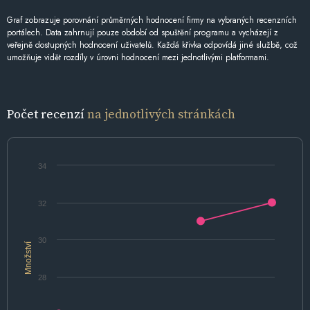
Graf zobrazuje porovnání průměrných hodnocení firmy na vybraných recenzních
portálech. Data zahrnují pouze období od spuštění programu a vycházejí z
veřejně dostupných hodnocení uživatelů. Každá křivka odpovídá jiné službě, což
umožňuje vidět rozdíly v úrovni hodnocení mezi jednotlivými platformami.
Počet recenzí
na jednotlivých stránkách
34
32
30
Množství
28