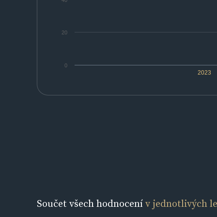
40
20
0
2023
Součet všech hodnocení
v jednotlivých l