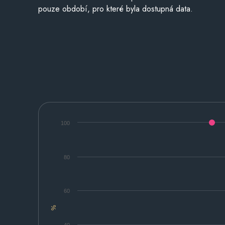
pouze období, pro které byla dostupná data.
100
80
60
%