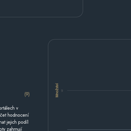
Množství
9
(9)
rtálech v
počet hodnocení
at jejich podíl
oty zahrnují