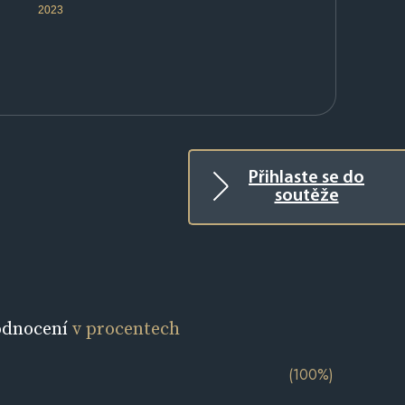
2023
Přihlaste se do
soutěže
odnocení
v procentech
(100%)