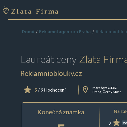
Reklamnioblou
Domů
Reklamní agentura Praha
Laureát ceny
Zlatá Firm
Reklamnioblouky.cz
Marešova 643/6
5
/ 9 Hodnocení
Praha, Černý Most
Konečná známka
Na zák
9
ww