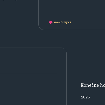
www.firmy.cz
Konečné h
2023