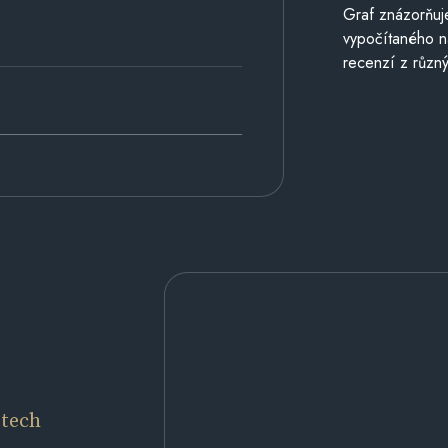
Graf znázorňu
vypočítaného n
recenzí z různý
etech