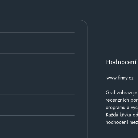
Hodnocen
www.firmy.cz
Graf zobrazuje
recenzních por
programu a vyc
Každá křivka od
hodnocení mezi 