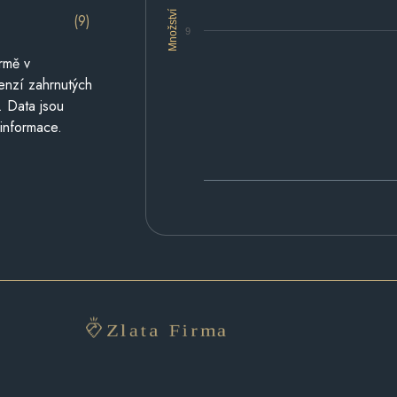
Množství
(9)
9
rmě v
cenzí zahrnutých
. Data jsou
 informace.