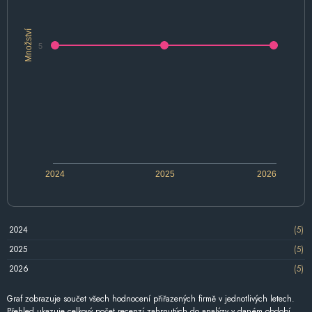
Množství
5
2024
2025
2026
2024
(5)
2025
(5)
2026
(5)
Graf zobrazuje součet všech hodnocení přiřazených firmě v jednotlivých letech.
Přehled ukazuje celkový počet recenzí zahrnutých do analýzy v daném období