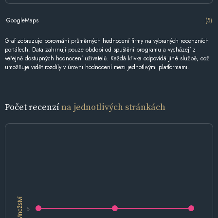
GoogleMaps
(5)
Graf zobrazuje porovnání průměrných hodnocení firmy na vybraných recenzních
portálech. Data zahrnují pouze období od spuštění programu a vycházejí z
veřejně dostupných hodnocení uživatelů. Každá křivka odpovídá jiné službě, což
umožňuje vidět rozdíly v úrovni hodnocení mezi jednotlivými platformami.
Počet recenzí
na jednotlivých stránkách
Množství
5