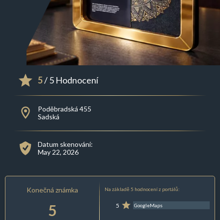
5
/ 5 Hodnocení
Poděbradská 455
Sadská
Datum skenování:
May 22, 2026
Konečná známka
Na základě 5 hodnocení z portálů:
5
5
GoogleMaps