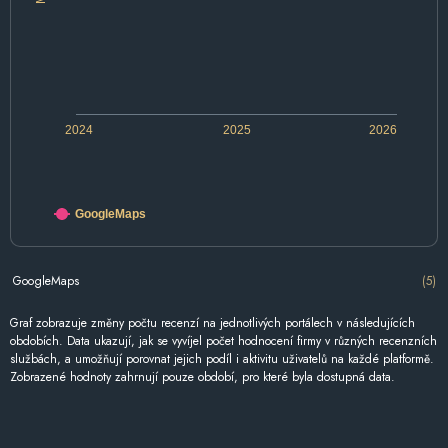
2024
2025
2026
GoogleMaps
GoogleMaps
(5)
Graf zobrazuje změny počtu recenzí na jednotlivých portálech v následujících
obdobích. Data ukazují, jak se vyvíjel počet hodnocení firmy v různých recenzních
službách, a umožňují porovnat jejich podíl i aktivitu uživatelů na každé platformě.
Zobrazené hodnoty zahrnují pouze období, pro které byla dostupná data.