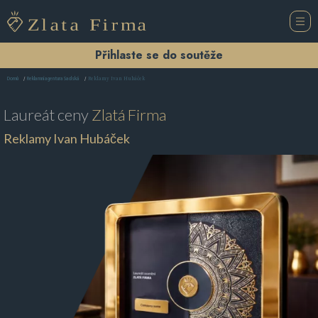
Přihlaste se do soutěže
Reklamy Ivan Hubáček
Domů
Reklamní agentura Sadská
Laureát ceny
Zlatá Firma
Reklamy Ivan Hubáček