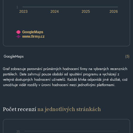
1
2023
2024
2025
2026
GoogleMaps
www.firmy.cz
GoogleMaps
(5)
Graf zobrazuje porovnání průměrných hodnocení firmy na vybraných recenzních
portálech. Data zahrnují pouze období od spuštění programu a vycházejí z
veřejně dostupných hodnocení uživatelů. Každá křivka odpovídá jiné službě, což
umožňuje vidět rozdíly v úrovni hodnocení mezi jednotlivými platformami.
Počet recenzí
na jednotlivých stránkách
35