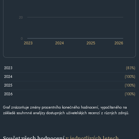
20
0
2023
2024
2025
2026
2023
(83%)
2024
(100%)
2025
(100%)
2026
(100%)
Graf znázorňuje změny procentního konečného hodnocení, vypočítaného na
základě souhrnné analýzy dostupných uživatelských recenzí z různých zdrojů.
Součet všech hodnocení
v jednotlivých letech