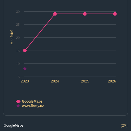
30
25
Množství
20
15
10
5
2023
2024
2025
2026
GoogleMaps
www.firmy.cz
GoogleMaps
(29)