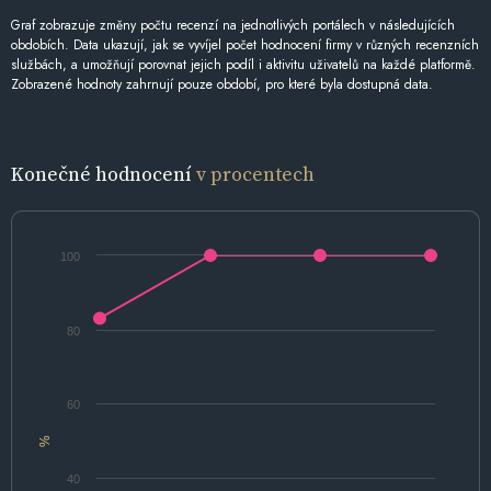
Graf zobrazuje změny počtu recenzí na jednotlivých portálech v následujících
obdobích. Data ukazují, jak se vyvíjel počet hodnocení firmy v různých recenzních
službách, a umožňují porovnat jejich podíl i aktivitu uživatelů na každé platformě.
Zobrazené hodnoty zahrnují pouze období, pro které byla dostupná data.
Konečné hodnocení
v procentech
100
80
60
%
40