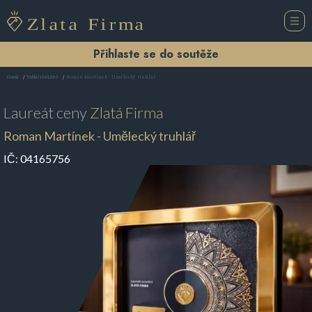
Přihlaste se do soutěže
Roman Martínek - Umělecký truhlář
Domů
Truhlářství Liteň
Laureát ceny
Zlatá Firma
Roman Martínek - Umělecký truhlář
IČ:
04165756