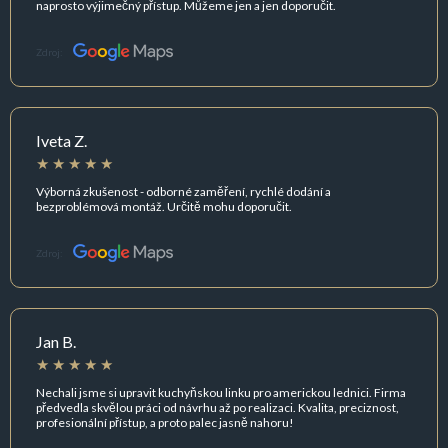
naprosto výjimečný přístup. Můžeme jen a jen doporučit.
Zdroj:
Iveta Z.
Výborná zkušenost - odborné zaměření, rychlé dodání a
bezproblémová montáž. Určitě mohu doporučit.
Zdroj:
Jan B.
Nechali jsme si upravit kuchyňskou linku pro americkou lednici. Firma
předvedla skvělou práci od návrhu až po realizaci. Kvalita, preciznost,
profesionální přístup, a proto palec jasně nahoru!