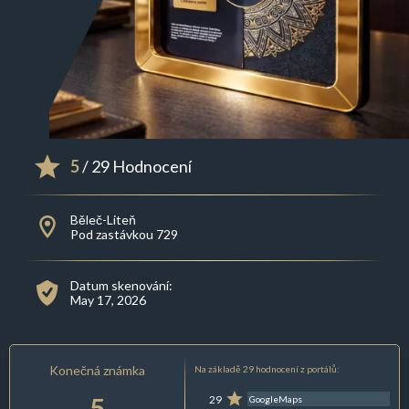
5
/ 29 Hodnocení
Běleč-Liteň
Pod zastávkou 729
Datum skenování:
May 17, 2026
Konečná známka
Na základě 29 hodnocení z portálů:
5
29
GoogleMaps