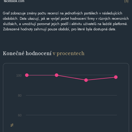
facebook.com
(5)
Graf zobrazuje změny počtu recenzí na jednotlivých portálech v následujících
obdobích. Data ukazují, jak se vyvíjel počet hodnocení firmy v různých recenzních
službách, a umožňují porovnat jejich podíl i aktivitu uživatelů na každé platformě.
Zobrazené hodnoty zahrnují pouze období, pro které byla dostupná data.
Konečné hodnocení
v procentech
100
80
60
%