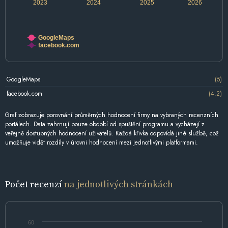
2023
2024
2025
2026
GoogleMaps
facebook.com
GoogleMaps
(5)
facebook.com
(4.2)
Graf zobrazuje porovnání průměrných hodnocení firmy na vybraných recenzních
portálech. Data zahrnují pouze období od spuštění programu a vycházejí z
veřejně dostupných hodnocení uživatelů. Každá křivka odpovídá jiné službě, což
umožňuje vidět rozdíly v úrovni hodnocení mezi jednotlivými platformami.
Počet recenzí
na jednotlivých stránkách
60