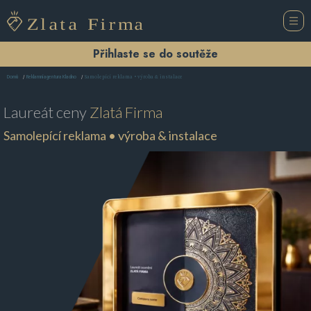
Přihlaste se do soutěže
Samolepící reklama • výroba & instalace
Domů
Reklamní agentura Kladno
Laureát ceny
Zlatá Firma
Samolepící reklama • výroba & instalace