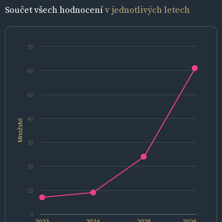
Součet všech hodnocení
v jednotlivých letech
70
60
50
40
Množství
30
20
10
0
2023
2024
2025
2026