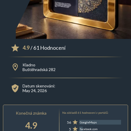
4.9
/ 61 Hodnocení
Kladno
Buštěhradská 282
Datum skenování:
May 24, 2026
Konečná známka
Na základě 61 hodnocení z portálů:
4.9
56
GoogleMaps
5
facebook.com