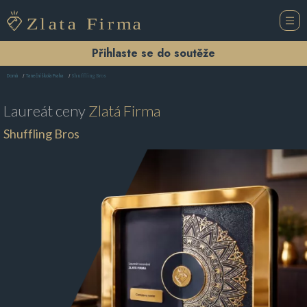
Přihlaste se do soutěže
Shuffling Bros
Domů
Taneční škola Praha
Laureát ceny
Zlatá Firma
Shuffling Bros