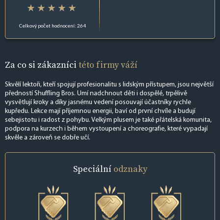
Celkový počet hodnocení: 264
Za co si zákazníci
této firmy váží
Skvělí lektoři, kteří spojují profesionalitu s lidským přístupem, jsou největší
předností Shuffling Bros. Umí nadchnout děti i dospělé, trpělivě
vysvětlují kroky a díky jasnému vedení posouvají účastníky rychle
kupředu. Lekce mají příjemnou energii, baví od první chvíle a budují
sebejistotu i radost z pohybu. Velkým plusem je také přátelská komunita,
podpora na kurzech i během vystoupení a choreografie, které vypadají
skvěle a zároveň se dobře učí.
Speciální
odznaky