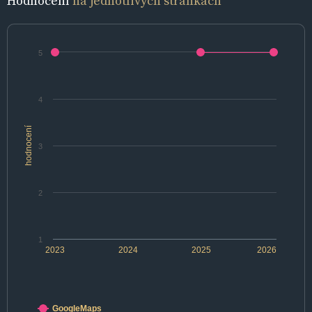
Hodnocení
na jednotlivých stránkách
5
4
hodnocení
3
2
1
2023
2024
2025
2026
GoogleMaps