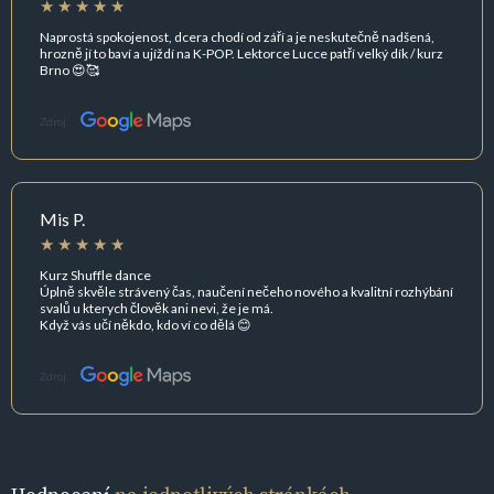
Naprostá spokojenost, dcera chodí od září a je neskutečně nadšená,
hrozně jí to baví a ujíždí na K-POP. Lektorce Lucce patří velký dík / kurz
Brno 😍🥰
Zdroj:
Mis P.
Kurz Shuffle dance
Úplně skvěle strávený čas, naučení nečeho nového a kvalitní rozhýbání
svalů u kterych člověk ani nevi, že je má.
Když vás učí někdo, kdo ví co dělá 😊
Zdroj: