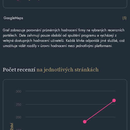
GoogleMaps
(5)
Graf zobrazuje porovnání průměrných hodnocení firmy na vybraných recenzních
portálech. Data zahrnují pouze období od spuštění programu a vycházejí z
veřejně dostupných hodnocení uživatelů. Každá křivka odpovídá jiné službě, což
umožňuje vidět rozdíly v úrovni hodnocení mezi jednotlivými platformami.
Počet recenzí
na jednotlivých stránkách
300
250
200
Množství