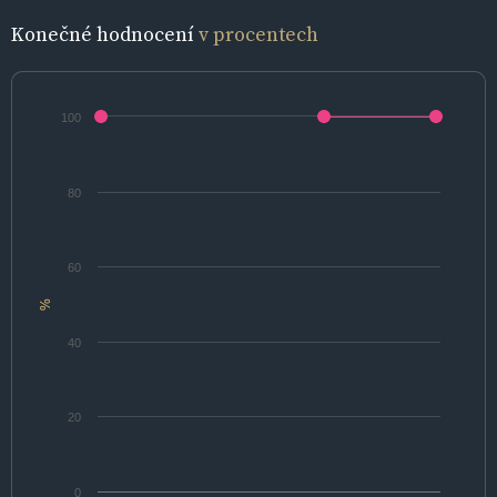
Konečné hodnocení
v procentech
100
80
60
%
40
20
0