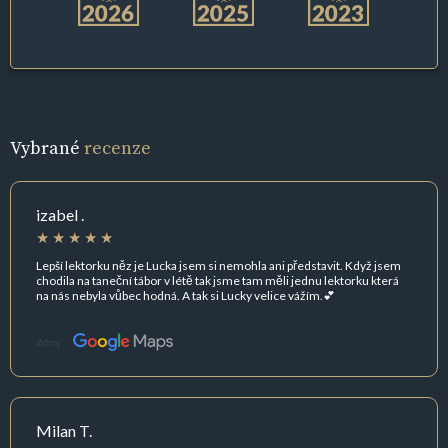
Vybrané
recenze
izabel .
Lepší lektorku něz je Lucka jsem si nemohla ani představit. Když jsem
chodila na taneční tábor v létě tak jsme tam měli jednu lektorku která
na nás nebyla vůbec hodná. A tak si Lucky velice vážím.💕
Zdroj:
Milan T.