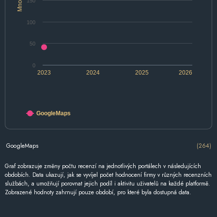
150
100
50
0
2023
2024
2025
2026
GoogleMaps
GoogleMaps
(264)
Graf zobrazuje změny počtu recenzí na jednotlivých portálech v následujících
obdobích. Data ukazují, jak se vyvíjel počet hodnocení firmy v různých recenzních
službách, a umožňují porovnat jejich podíl i aktivitu uživatelů na každé platformě.
Zobrazené hodnoty zahrnují pouze období, pro které byla dostupná data.