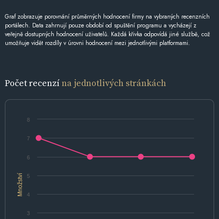
Graf zobrazuje porovnání průměrných hodnocení firmy na vybraných recenzních
portálech. Data zahrnují pouze období od spuštění programu a vycházejí z
veřejně dostupných hodnocení uživatelů. Každá křivka odpovídá jiné službě, což
umožňuje vidět rozdíly v úrovni hodnocení mezi jednotlivými platformami.
Počet recenzí
na jednotlivých stránkách
8
7
6
Množství
5
4
3