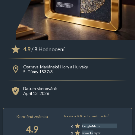
4.9
/ 8 Hodnocení
Ostrava-Mariánské Hory a Hulváky
S. Tůmy 1537/3
Datum skenování:
April 13, 2026
Konečná známka
Na základě 8 hodnocení z portálů:
4.9
6
GoogleMaps
2
www.firmy.cz