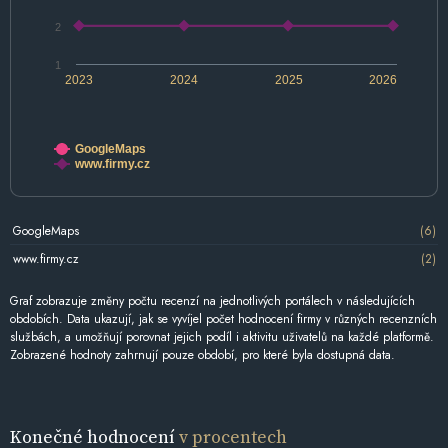
2
1
2023
2024
2025
2026
GoogleMaps
www.firmy.cz
GoogleMaps
(6)
www.firmy.cz
(2)
Graf zobrazuje změny počtu recenzí na jednotlivých portálech v následujících
obdobích. Data ukazují, jak se vyvíjel počet hodnocení firmy v různých recenzních
službách, a umožňují porovnat jejich podíl i aktivitu uživatelů na každé platformě.
Zobrazené hodnoty zahrnují pouze období, pro které byla dostupná data.
Konečné hodnocení
v procentech