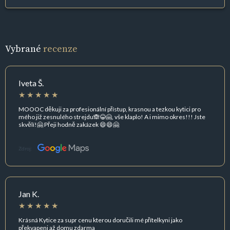
Vybrané
recenze
Iveta Š.
MOOOC děkuji za profesionální přístup, krasnou a tezkou kytici pro
mého již zesnulého strejdu🙈😂🤗, vše klaplo! A i mimo okres!!! Jste
skvělí!🤗 Přeji hodně zakázek 😄😄🤗
Zdroj:
Jan K.
Krásná Kytice za supr cenu kterou doručili mé přítelkyni jako
překvapeni až domu zdarma