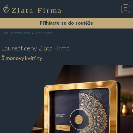
Přihlaste se do soutěže
Šimonovy květiny
Domů
Květinářství Ostrava
Laureát ceny
Zlatá Firma
Šimonovy květiny