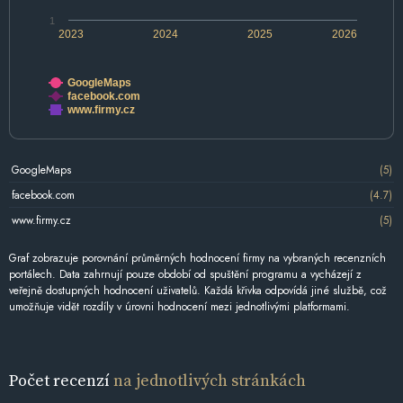
1
2023
2024
2025
2026
GoogleMaps
facebook.com
www.firmy.cz
GoogleMaps
(5)
facebook.com
(4.7)
www.firmy.cz
(5)
Graf zobrazuje porovnání průměrných hodnocení firmy na vybraných recenzních
portálech. Data zahrnují pouze období od spuštění programu a vycházejí z
veřejně dostupných hodnocení uživatelů. Každá křivka odpovídá jiné službě, což
umožňuje vidět rozdíly v úrovni hodnocení mezi jednotlivými platformami.
Počet recenzí
na jednotlivých stránkách