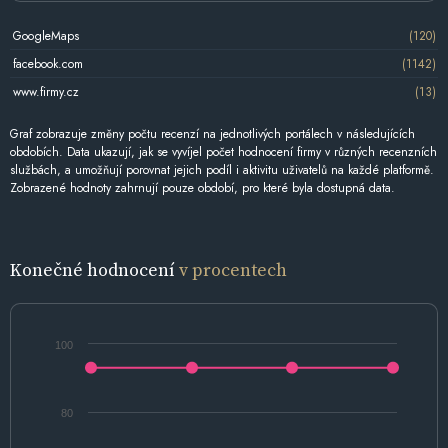
GoogleMaps
(120)
facebook.com
(1142)
www.firmy.cz
(13)
Graf zobrazuje změny počtu recenzí na jednotlivých portálech v následujících
obdobích. Data ukazují, jak se vyvíjel počet hodnocení firmy v různých recenzních
službách, a umožňují porovnat jejich podíl i aktivitu uživatelů na každé platformě.
Zobrazené hodnoty zahrnují pouze období, pro které byla dostupná data.
Konečné hodnocení
v procentech
100
80