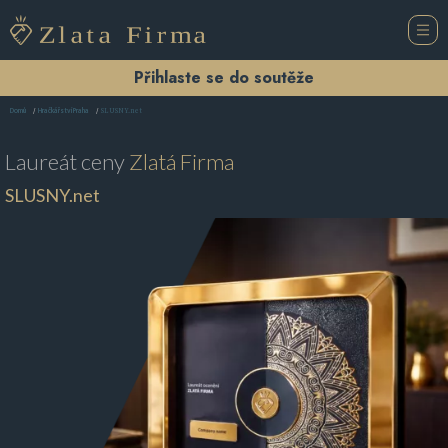
Přihlaste se do soutěže
SLUSNY.net
Domů
Hračkářství Praha
Laureát ceny
Zlatá Firma
SLUSNY.net