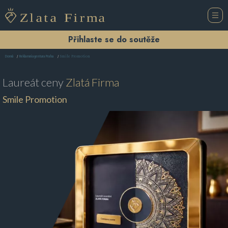
Přihlaste se do soutěže
Smile Promotion
Domů
Reklamní agentura Praha
Laureát ceny
Zlatá Firma
Smile Promotion