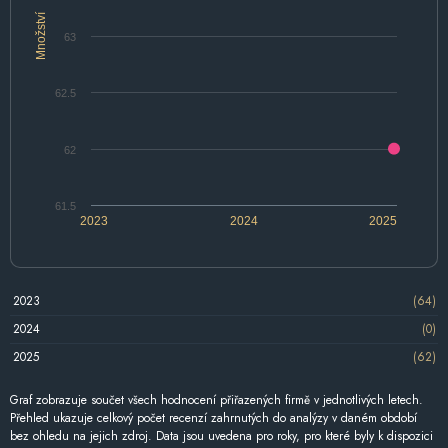
Množství
63
62.5
62
61.5
2023
2024
2025
2023
(64)
2024
(0)
2025
(62)
Graf zobrazuje součet všech hodnocení přiřazených firmě v jednotlivých letech.
Přehled ukazuje celkový počet recenzí zahrnutých do analýzy v daném období
bez ohledu na jejich zdroj. Data jsou uvedena pro roky, pro které byly k dispozici