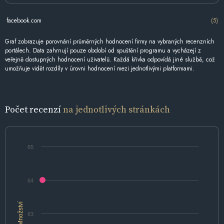
facebook.com
(5)
Graf zobrazuje porovnání průměrných hodnocení firmy na vybraných recenzních
portálech. Data zahrnují pouze období od spuštění programu a vycházejí z
veřejně dostupných hodnocení uživatelů. Každá křivka odpovídá jiné službě, což
umožňuje vidět rozdíly v úrovni hodnocení mezi jednotlivými platformami.
Počet recenzí
na jednotlivých stránkách
65
64
Množství
63