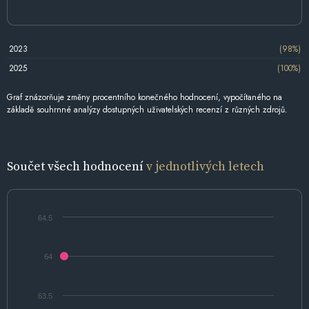
2023
(98%)
2025
(100%)
Graf znázorňuje změny procentního konečného hodnocení, vypočítaného na
základě souhrnné analýzy dostupných uživatelských recenzí z různých zdrojů.
Součet všech hodnocení
v jednotlivých letech
64.5
64
63.5