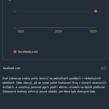
62
61
2023
2024
2025
facebook.com
facebook.com
(62)
Graf zobrazuje změny počtu recenzí na jednotlivých portálech v následujících
obdobích. Data ukazují, jak se vyvíjel počet hodnocení firmy v různých recenzních
službách, a umožňují porovnat jejich podíl i aktivitu uživatelů na každé platformě.
Zobrazené hodnoty zahrnují pouze období, pro které byla dostupná data.