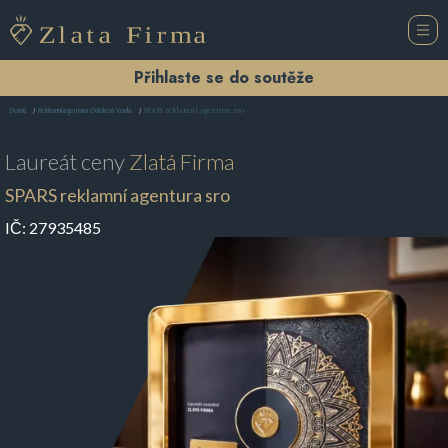
Přihlaste se do soutěže
SPARS reklamní agentura sro
Domů
Reklamní agentura Odolena Voda
Laureát ceny
Zlatá Firma
SPARS reklamní agentura sro
IČ:
27935485