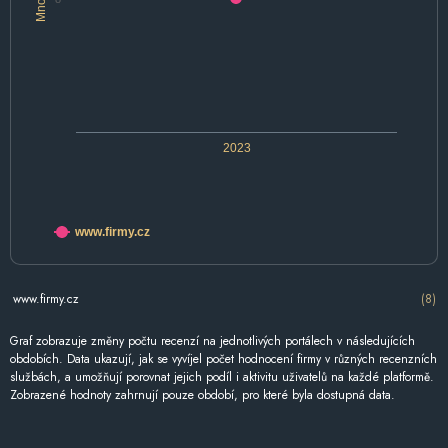
2023
www.firmy.cz
www.firmy.cz
(8)
Graf zobrazuje změny počtu recenzí na jednotlivých portálech v následujících
obdobích. Data ukazují, jak se vyvíjel počet hodnocení firmy v různých recenzních
službách, a umožňují porovnat jejich podíl i aktivitu uživatelů na každé platformě.
Zobrazené hodnoty zahrnují pouze období, pro které byla dostupná data.