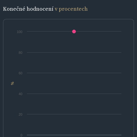
Konečné hodnocení
v procentech
100
80
60
%
40
20
0