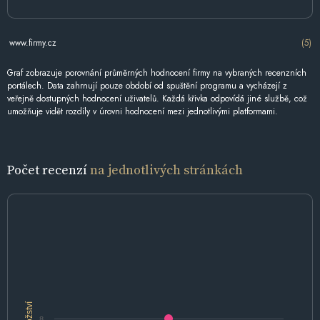
www.firmy.cz
(5)
Graf zobrazuje porovnání průměrných hodnocení firmy na vybraných recenzních
portálech. Data zahrnují pouze období od spuštění programu a vycházejí z
veřejně dostupných hodnocení uživatelů. Každá křivka odpovídá jiné službě, což
umožňuje vidět rozdíly v úrovni hodnocení mezi jednotlivými platformami.
Počet recenzí
na jednotlivých stránkách
Množství
8