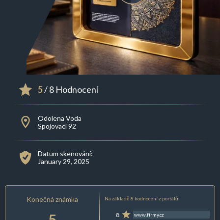
5
/ 8 Hodnocení
Odolena Voda
Spojovací 92
Datum skenování:
January 29, 2025
Konečná známka
Na základě 8 hodnocení z portálů:
5
8
www.firmy.cz