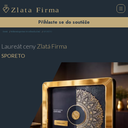
Přihlaste se do soutěže
SPORETO
Domů
Reklamní agentura Veselí nad Lužnicí
Laureát ceny
Zlatá Firma
SPORETO