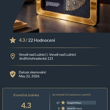
4.3
/ 22 Hodnocení
Veselí nad Lužnicí I, Veselí nad Lužnicí
Jindřichohradecká 121
Datum skenování:
May 22, 2026
Konečná známka
Na základě 22 hodnocení z portálů:
4.3
17
GoogleMaps
5
www.firmy.cz