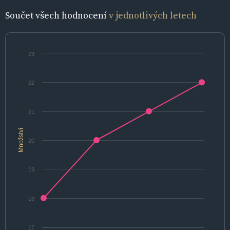
Součet všech hodnocení
v jednotlivých letech
23
22
21
Množství
20
19
18
17