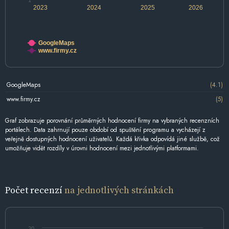
1
2023
2024
2025
2026
GoogleMaps
www.firmy.cz
GoogleMaps
(4.1)
www.firmy.cz
(5)
Graf zobrazuje porovnání průměrných hodnocení firmy na vybraných recenzních
portálech. Data zahrnují pouze období od spuštění programu a vycházejí z
veřejně dostupných hodnocení uživatelů. Každá křivka odpovídá jiné službě, což
umožňuje vidět rozdíly v úrovni hodnocení mezi jednotlivými platformami.
Počet recenzí
na jednotlivých stránkách
20