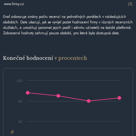
www.firmy.cz
(5)
Graf zobrazuje změny počtu recenzí na jednotlivých portálech v následujících
obdobích. Data ukazují, jak se vyvíjel počet hodnocení firmy v různých recenzních
službách, a umožňují porovnat jejich podíl i aktivitu uživatelů na každé platformě.
Zobrazené hodnoty zahrnují pouze období, pro které byla dostupná data.
Konečné hodnocení
v procentech
100
80
60
%