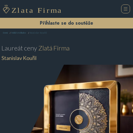
Přihlaste se do soutěže
Stanislav Kouřil
Domů
Truhlářství Bludov
Laureát ceny
Zlatá Firma
Stanislav Kouřil