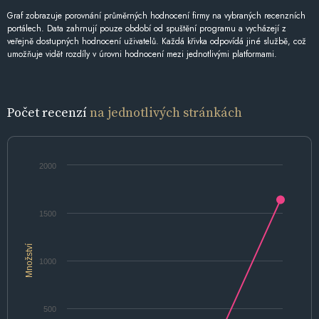
Graf zobrazuje porovnání průměrných hodnocení firmy na vybraných recenzních
portálech. Data zahrnují pouze období od spuštění programu a vycházejí z
veřejně dostupných hodnocení uživatelů. Každá křivka odpovídá jiné službě, což
umožňuje vidět rozdíly v úrovni hodnocení mezi jednotlivými platformami.
Počet recenzí
na jednotlivých stránkách
2000
1500
Množství
1000
500