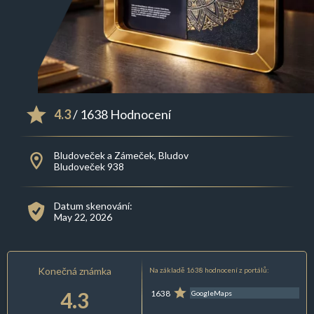
4.3
/ 1638 Hodnocení
Bludoveček a Zámeček, Bludov
Bludoveček 938
Datum skenování:
May 22, 2026
Konečná známka
Na základě 1638 hodnocení z portálů:
4.3
1638
GoogleMaps