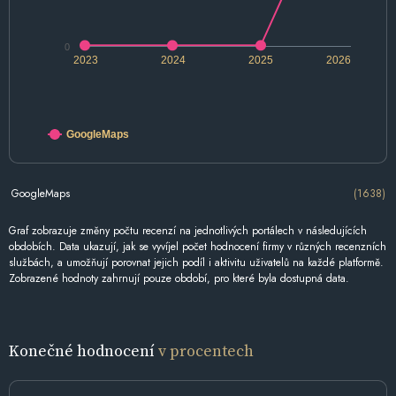
0
2023
2024
2025
2026
GoogleMaps
GoogleMaps
(1638)
Graf zobrazuje změny počtu recenzí na jednotlivých portálech v následujících
obdobích. Data ukazují, jak se vyvíjel počet hodnocení firmy v různých recenzních
službách, a umožňují porovnat jejich podíl i aktivitu uživatelů na každé platformě.
Zobrazené hodnoty zahrnují pouze období, pro které byla dostupná data.
Konečné hodnocení
v procentech