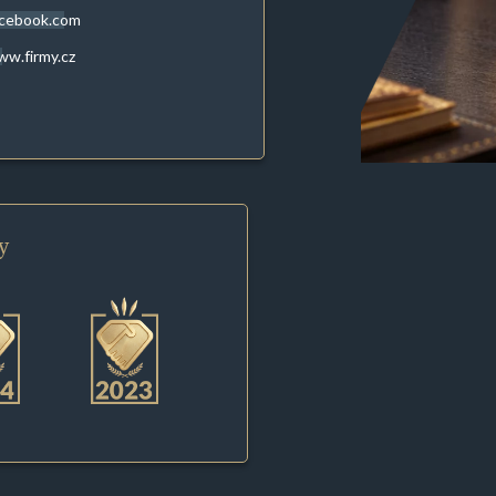
acebook.com
w.firmy.cz
y