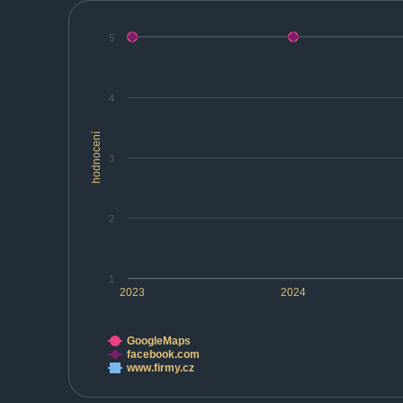
5
4
hodnocení
3
2
1
2023
2024
GoogleMaps
facebook.com
www.firmy.cz