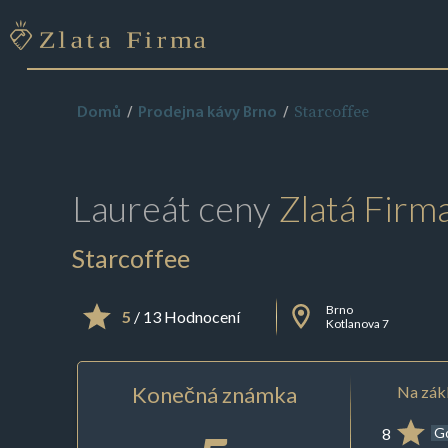
Starcoffee
Domů
Prodejna kávy Brno
Laureát ceny
Zlatá Firm
Starcoffee
Brno
5
/ 13 Hodnocení
Kotlanova 7
Konečná známka
Na zákl
8
G