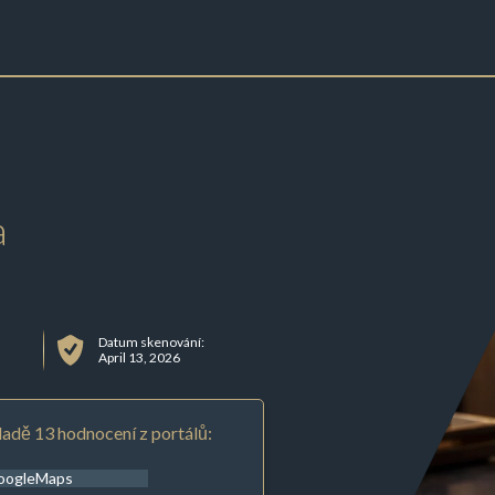
a
Datum skenování:
April 13, 2026
adě 13 hodnocení z portálů:
oogleMaps