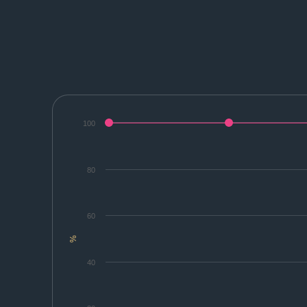
100
80
60
%
40