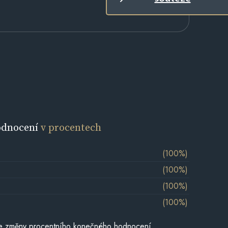
odnocení
v procentech
(100%)
(100%)
(100%)
(100%)
je změny procentního konečného hodnocení,