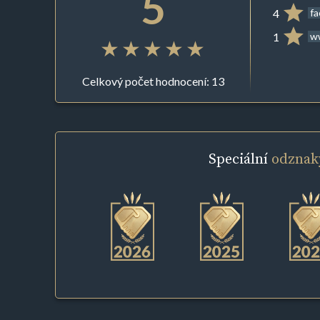
5
4
f
1
ww
Celkový počet hodnocení: 13
Speciální
odznak