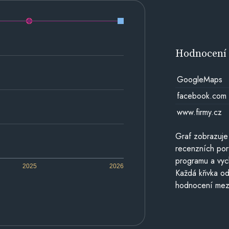
Hodnocen
GoogleMaps
facebook.com
www.firmy.cz
Graf zobrazuje
recenzních por
programu a vyc
2025
2026
Každá křivka od
hodnocení mezi 