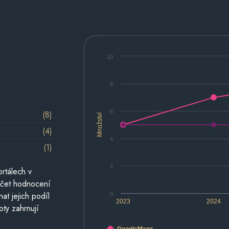
10
8
6
(8)
Množství
(4)
4
(1)
2
rtálech v
počet hodnocení
at jejich podíl
0
2023
2024
oty zahrnují