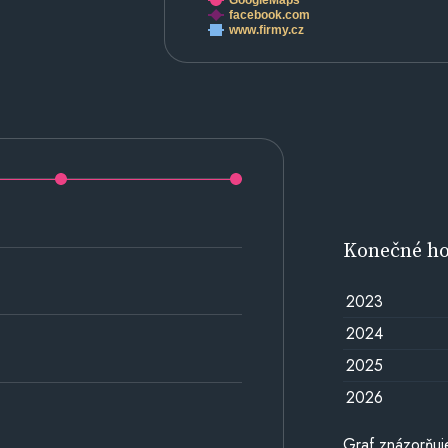
GoogleMaps
facebook.com
www.firmy.cz
Konečné h
2023
2024
2025
2026
Graf znázorňu