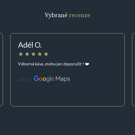
Vybrané
recenze
Adél O.
Výborná káva ,mohu jen doporučit ! ❤️
Zdroj: