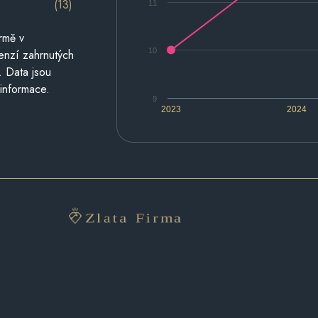
(13)
11
rmě v
10
cenzí zahrnutých
. Data jsou
 informace.
9
2023
2024