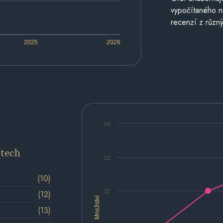
vypočítaného n
recenzí z různý
2025
2026
14
etech
13
(10)
12
(12)
Množství
(13)