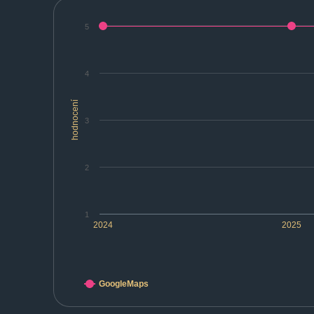
5
4
hodnocení
3
2
1
2024
2025
GoogleMaps