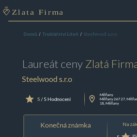
Steelwood s.r.o
Domů
Truhlářství Liteň
Laureát ceny
Zlatá Firm
Steelwood s.r.o
Měňany
5
/ 5 Hodnocení
Měňany 267 27, Měňa
18, Měňany
Konečná známka
Na zák
5
G