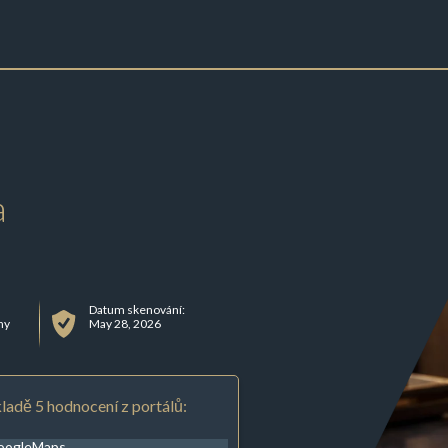
a
Datum skenování:
ny
May 28, 2026
ladě 5 hodnocení z portálů:
oogleMaps