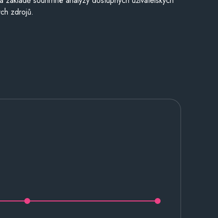
a základě souhrnné analýzy dostupných uživatelských
ch zdrojů.