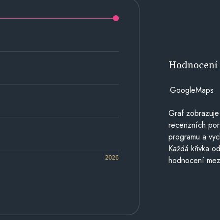
Hodnocen
GoogleMaps
Graf zobrazuje
recenzních por
programu a vyc
Každá křivka od
2026
hodnocení mezi 