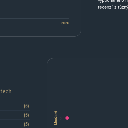
vypočítaného n
recenzí z různý
2026
etech
(5)
Množství
(5)
5
(5)