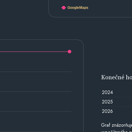
GoogleMaps
Konečné h
2024
2025
2026
Graf znázorňu