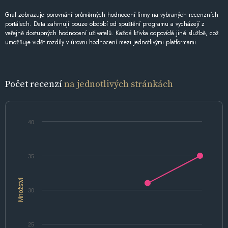
Graf zobrazuje porovnání průměrných hodnocení firmy na vybraných recenzních
portálech. Data zahrnují pouze období od spuštění programu a vycházejí z
veřejně dostupných hodnocení uživatelů. Každá křivka odpovídá jiné službě, což
umožňuje vidět rozdíly v úrovni hodnocení mezi jednotlivými platformami.
Počet recenzí
na jednotlivých stránkách
40
35
Množství
30
25