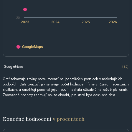
20
2023
2024
2025
2026
GoogleMaps
GoogleMaps
(35)
Graf zobrazuje změny počtu recenzí na jednotlivých portálech v následujících
obdobích. Data ukazují, jak se vyvíjel počet hodnocení firmy v různých recenzních
službách, a umožňují porovnat jejich podíl i aktivitu uživatelů na každé platformě.
Zobrazené hodnoty zahrnují pouze období, pro které byla dostupná data.
Konečné hodnocení
v procentech