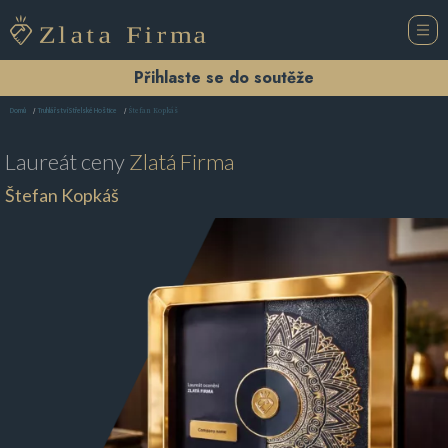
Přihlaste se do soutěže
Štefan Kopkáš
Domů
Truhlářství Střelské Hoštice
Laureát ceny
Zlatá Firma
Štefan Kopkáš