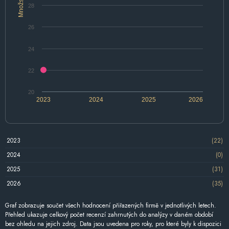
Množství
28
26
24
22
20
2023
2024
2025
2026
2023
(22)
2024
(0)
2025
(31)
2026
(35)
Graf zobrazuje součet všech hodnocení přiřazených firmě v jednotlivých letech.
Přehled ukazuje celkový počet recenzí zahrnutých do analýzy v daném období
bez ohledu na jejich zdroj. Data jsou uvedena pro roky, pro které byly k dispozici