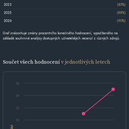
2023
(85%)
2025
(88%)
2026
(90%)
Graf znázorňuje změny procentního konečného hodnocení, vypočítaného na
základě souhrnné analýzy dostupných uživatelských recenzí z různých zdrojů.
Součet všech hodnocení
v jednotlivých letech
36
34
32
30