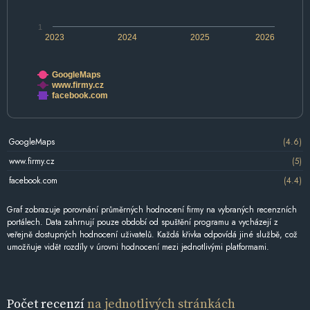
1
2023
2024
2025
2026
GoogleMaps
www.firmy.cz
facebook.com
GoogleMaps
(4.6)
www.firmy.cz
(5)
facebook.com
(4.4)
Graf zobrazuje porovnání průměrných hodnocení firmy na vybraných recenzních
portálech. Data zahrnují pouze období od spuštění programu a vycházejí z
veřejně dostupných hodnocení uživatelů. Každá křivka odpovídá jiné službě, což
umožňuje vidět rozdíly v úrovni hodnocení mezi jednotlivými platformami.
Počet recenzí
na jednotlivých stránkách