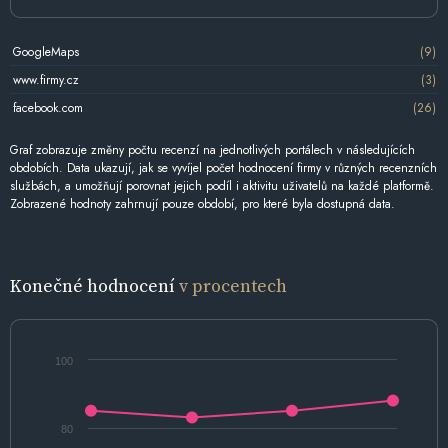
GoogleMaps
(9)
www.firmy.cz
(3)
facebook.com
(26)
Graf zobrazuje změny počtu recenzí na jednotlivých portálech v následujících
obdobích. Data ukazují, jak se vyvíjel počet hodnocení firmy v různých recenzních
službách, a umožňují porovnat jejich podíl i aktivitu uživatelů na každé platformě.
Zobrazené hodnoty zahrnují pouze období, pro které byla dostupná data.
Konečné hodnocení
v procentech
100
80