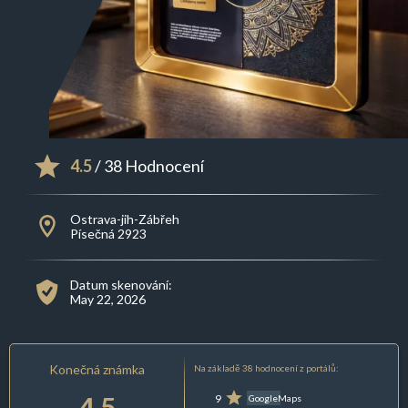
4.5
/ 38 Hodnocení
Ostrava-jih-Zábřeh
Písečná 2923
Datum skenování:
May 22, 2026
Konečná známka
Na základě 38 hodnocení z portálů:
4.5
9
GoogleMaps