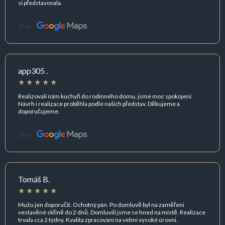
si představovala.
Zdroj:
app305 .
Realizovali nám kuchyň do rodinného domu, jsme moc spokojení.
Návrh i realizace proběhla podle našich představ. Děkujeme a
doporučujeme.
Zdroj:
Tomáš B.
Mužu jen doporučit. Ochotný pán. Po domluvě byl na zaměřeni
vestavěné skříně do 2 dnů. Domluvili jsme se hned na místě. Realizace
trvala cca 2 týdny. Kvalita zpracování na velmi vysoké úrovni.