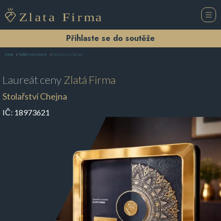
Přihlaste se do soutěže
Stolařství Chejna
Domů
Truhlářství Ostrava
Laureát ceny
Zlatá Firma
Stolařství Chejna
IČ:
18973621