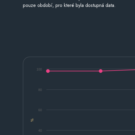
pouze období, pro které byla dostupná data.
100
80
60
%
40