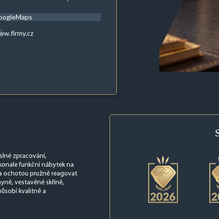
oogleMaps
w.firmy.cz
eslné zpracování,
konale funkční nábytek na
 a ochotou pružně reagovat
yně, vestavěné skříně,
působí kvalitně a