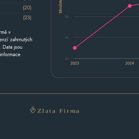
Množství
(20)
(23)
18
rmě v
16
cenzí zahrnutých
. Data jsou
 informace.
14
2023
2024