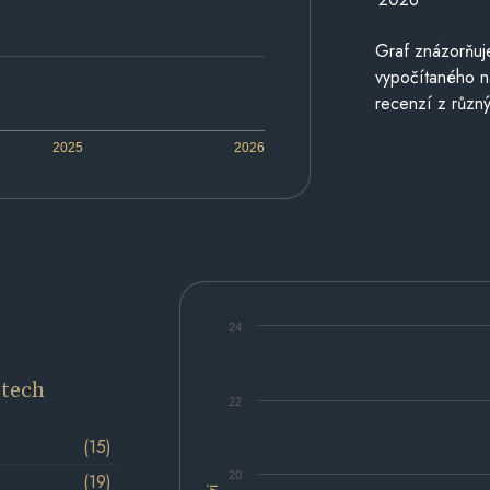
Graf znázorňu
vypočítaného n
recenzí z různý
2025
2026
24
etech
22
(15)
20
(19)