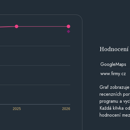
Hodnocen
GoogleMaps
www.firmy.cz
Graf zobrazuje
recenzních por
programu a vyc
Každá křivka od
2025
2026
hodnocení mezi 