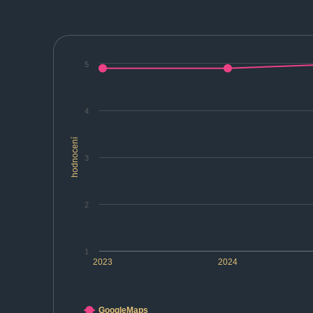
5
4
hodnocení
3
2
1
2023
2024
GoogleMaps