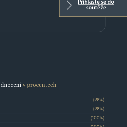
Přihlaste se do
soutěže
odnocení
v procentech
(98%)
(98%)
(100%)
(100%)