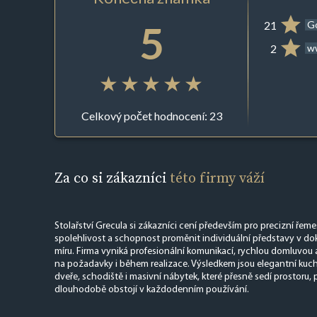
5
21
G
2
ww
Celkový počet hodnocení: 23
Za co si zákazníci
této firmy váží
Stolařství Grecula si zákazníci cení především pro precizní řem
spolehlivost a schopnost proměnit individuální představy v do
míru. Firma vyniká profesionální komunikací, rychlou domluvou
na požadavky i během realizace. Výsledkem jsou elegantní kuch
dveře, schodiště i masivní nábytek, které přesně sedí prostoru, 
dlouhodobě obstojí v každodenním používání.