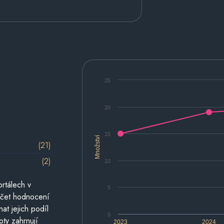
25
20
15
Množství
(21)
(2)
10
rtálech v
5
počet hodnocení
at jejich podíl
0
oty zahrnují
2023
2024