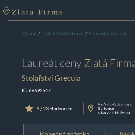
Stolařství Grecula
Domů
Truhlářství Ostrava
Laureát ceny
Zlatá Firm
Stolařství Grecula
IČ:
66692547
Petřvald-Radvanice a
5
/ 23 Hodnocení
Bartovice
u Karviné, Na Svahu
Konečná známka
Na zákl