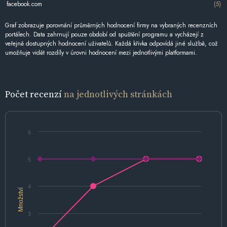
facebook.com
(5)
Graf zobrazuje porovnání průměrných hodnocení firmy na vybraných recenzních
portálech. Data zahrnují pouze období od spuštění programu a vycházejí z
veřejně dostupných hodnocení uživatelů. Každá křivka odpovídá jiné službě, což
umožňuje vidět rozdíly v úrovni hodnocení mezi jednotlivými platformami.
Počet recenzí
na jednotlivých stránkách
6
5
4
Množství
3