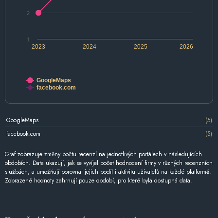
2
1
2023
2024
2025
2026
GoogleMaps
facebook.com
GoogleMaps
(5)
facebook.com
(5)
Graf zobrazuje změny počtu recenzí na jednotlivých portálech v následujících
obdobích. Data ukazují, jak se vyvíjel počet hodnocení firmy v různých recenzních
službách, a umožňují porovnat jejich podíl i aktivitu uživatelů na každé platformě.
Zobrazené hodnoty zahrnují pouze období, pro které byla dostupná data.