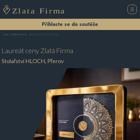
Přihlaste se do soutěže
Stolařství HLOCH, Přerov
Domů
Truhlářství Přerov
Laureát ceny
Zlatá Firma
Stolařství HLOCH, Přerov