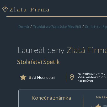
Stolařství Šp
Domů
Truhlářství Valašské Meziříčí
Laureát ceny
Zlatá Firm
Stolařství Špetík
Na Potůčkách 221/19
5
/ 5 Hodnocení
Valašské Meziříčí, Krá
nad Bečvou
Konečná známka
Na zák
5
G