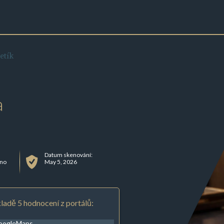
etík
a
Datum skenování:
sno
May 5, 2026
ladě 5 hodnocení z portálů:
oogleMaps