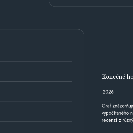
Konečné h
2026
Graf znázorňu
vypočítaného n
recenzí z různý