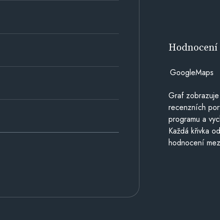
Hodnocen
GoogleMaps
Graf zobrazuje
recenzních por
programu a vyc
Každá křivka od
hodnocení mezi 