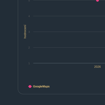
5
4
hodnocení
3
2
1
2026
GoogleMaps