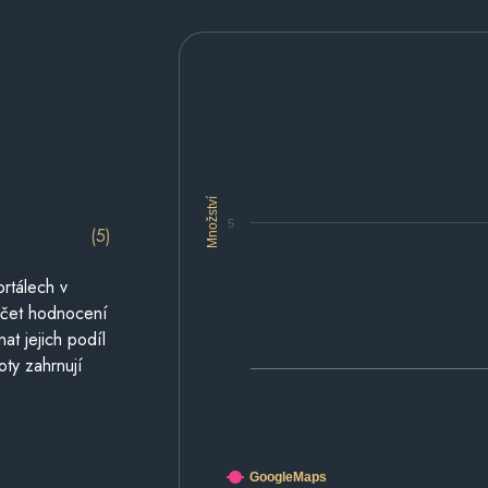
Množství
5
(5)
rtálech v
počet hodnocení
at jejich podíl
oty zahrnují
GoogleMaps