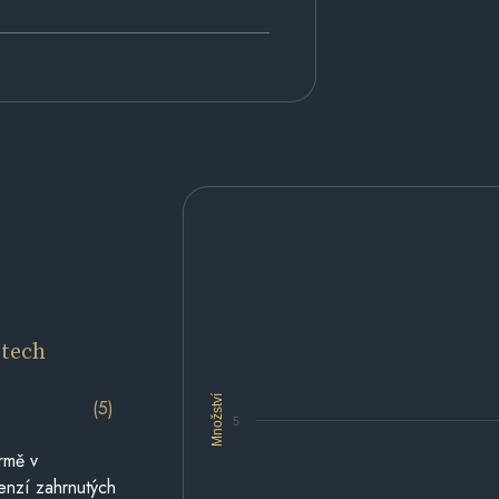
etech
Množství
(5)
5
rmě v
cenzí zahrnutých