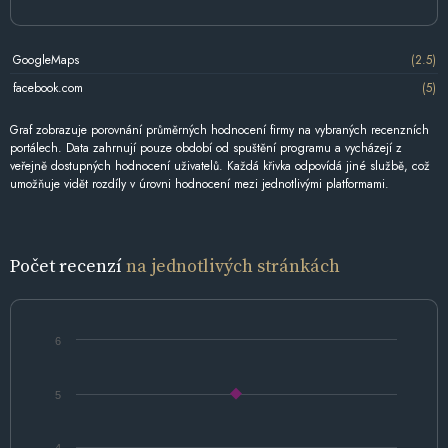
GoogleMaps
(2.5)
facebook.com
(5)
Graf zobrazuje porovnání průměrných hodnocení firmy na vybraných recenzních
portálech. Data zahrnují pouze období od spuštění programu a vycházejí z
veřejně dostupných hodnocení uživatelů. Každá křivka odpovídá jiné službě, což
umožňuje vidět rozdíly v úrovni hodnocení mezi jednotlivými platformami.
Počet recenzí
na jednotlivých stránkách
6
5