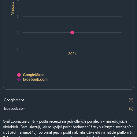
4
Množství
3
2
1
2024
GoogleMaps
facebook.com
GoogleMaps
(2)
facebook.com
(5)
Graf zobrazuje změny počtu recenzí na jednotlivých portálech v následujících
obdobích. Data ukazují, jak se vyvíjel počet hodnocení firmy v různých recenzních
službách, a umožňují porovnat jejich podíl i aktivitu uživatelů na každé platformě.