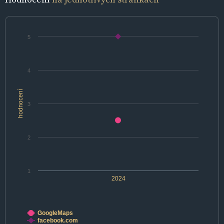
5
4
hodnocení
3
2
1
2024
GoogleMaps
facebook.com