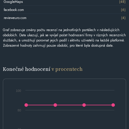
GoogleMaps
(48)
facebook.com
(6)
revieweuro.com
(4)
Graf zobrazuje změny počtu recenzí na jednotlivých portálech v následujících
obdobích. Data ukazují, jak se vyvíjel počet hodnocení firmy v různých recenzních
službách, a umožňují porovnat jejich podíl i aktivitu uživatelů na každé platformě.
Zobrazené hodnoty zahrnují pouze období, pro které byla dostupná data.
Konečné hodnocení
v procentech
100
80