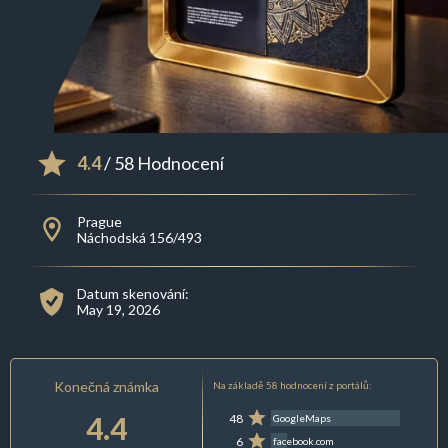
4.4
/ 58 Hodnocení
Prague
Náchodská 156/493
Datum skenování:
May 19, 2026
Konečná známka
Na základě 58 hodnocení z portálů:
4.4
48
GoogleMaps
6
facebook.com