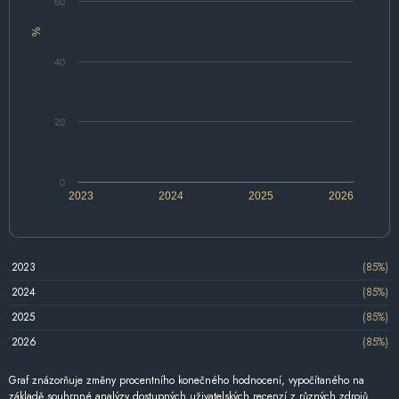
60
%
40
20
0
2023
2024
2025
2026
2023
(85%)
2024
(85%)
2025
(85%)
2026
(85%)
Graf znázorňuje změny procentního konečného hodnocení, vypočítaného na
základě souhrnné analýzy dostupných uživatelských recenzí z různých zdrojů.