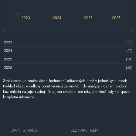
54
2023
2024
2025
2026
2023
(55)
2024
(57)
2025
(58)
2026
(58)
Graf zobrazuje součet všech hodnocení přiřazených firmě v jednotlivých letech.
Přehled ukazuje celkový počet recenzí zahrnutých do analýzy v daném období
bez ohledu na jejich zdroj. Data jsou uvedena pro roky, pro které byly k dispozici
kompletní informace.
HLAVNÍ STRANA
SEZNAM FIREM