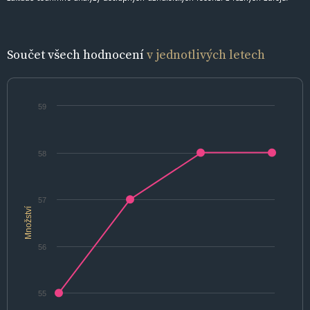
Součet všech hodnocení
v jednotlivých letech
59
58
57
Množství
56
55