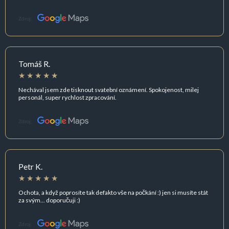
Zdroj:
Tomáš R.
Nechával jsem zde tisknout svatební oznámení. Spokojenost, milej
personál, super rychlost zpracování.
Zdroj:
Petr K.
Ochota, a když poprosíte tak defakto vše na počkání :) jen si musíte stát
za svým... doporučuji :)
Zdroj: