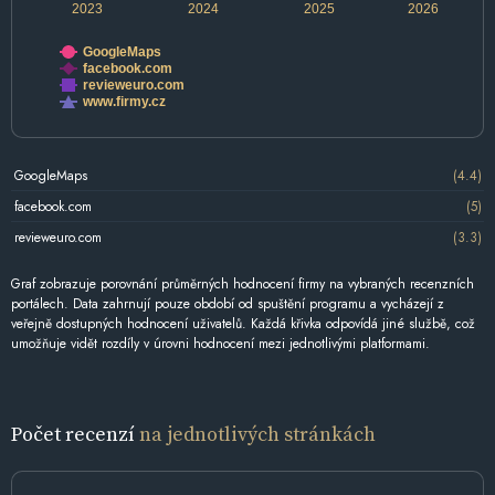
2023
2024
2025
2026
GoogleMaps
facebook.com
revieweuro.com
www.firmy.cz
GoogleMaps
(4.4)
facebook.com
(5)
revieweuro.com
(3.3)
Graf zobrazuje porovnání průměrných hodnocení firmy na vybraných recenzních
portálech. Data zahrnují pouze období od spuštění programu a vycházejí z
veřejně dostupných hodnocení uživatelů. Každá křivka odpovídá jiné službě, což
umožňuje vidět rozdíly v úrovni hodnocení mezi jednotlivými platformami.
Počet recenzí
na jednotlivých stránkách